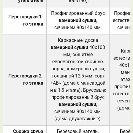
утеплитель
полотно).
п
Профилированный брус
Профили
Перегородки 1-
камерной сушки
,
естестве
го этажа
сечением 90х140 мм.
сечени
Каркасные: доска
камерной сушки
40х100
Карк
мм, обшитые
естеств
евровагонкой хвойных
40х10
пород, камерной сушки,
манса
Перегородки 2-
толщиной 12,5 мм. сорт
этажа
го этажа
«АВ» (дома с мансардой
профили
и в 1,5 этажа). Брусовые:
естестве
профилированный брус
сечени
камерной сушки
,
(дома 
сечением 90х140 мм.
(дома двухэтажные).
Сборка сруба
Берёзовый нагель.
Берёз