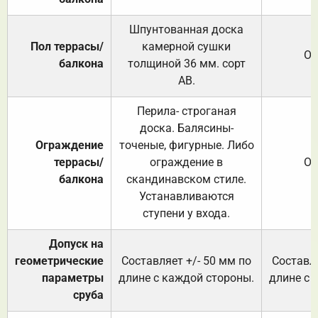
Шпунтованная доска
Пол террасы/
камерной сушки
От
балкона
толщиной 36 мм. сорт
АВ.
Перила- строганая
доска. Балясины-
Ограждение
точеные, фигурные. Либо
террасы/
ограждение в
От
балкона
скандинавском стиле.
Устанавливаются
ступени у входа.
Допуск на
геометрические
Составляет +/- 50 мм по
Составля
параметры
длине с каждой стороны.
длине с 
сруба