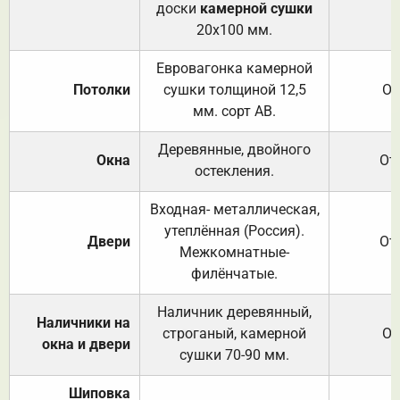
доски
камерной сушки
20х100 мм.
Евровагонка камерной
Потолки
сушки толщиной 12,5
От
мм. сорт АВ.
Деревянные, двойного
Окна
От
остекления.
Входная- металлическая,
утеплённая (Россия).
Двери
От
Межкомнатные-
филёнчатые.
Наличник деревянный,
Наличники на
строганый, камерной
От
окна и двери
сушки 70-90 мм.
Шиповка