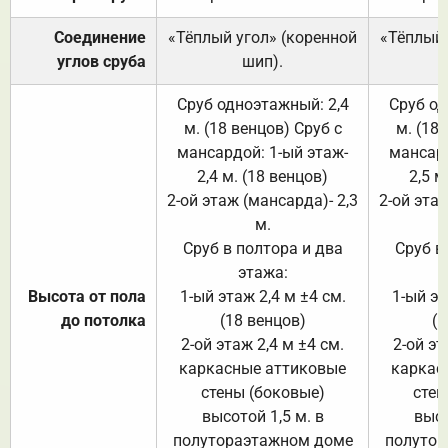
Соединение
«Тёплый угол» (коренной
«Тёплый 
углов сруба
шип).
Сруб одноэтажный: 2,4
Сруб од
м. (18 венцов) Сруб с
м. (18
мансардой: 1-ый этаж-
мансард
2,4 м. (18 венцов)
2,5 м
2-ой этаж (мансарда)- 2,3
2-ой этаж
м.
Сруб в полтора и два
Сруб в
этажа:
Высота от пола
1-ый этаж 2,4 м ±4 см.
1-ый эт
до потолка
(18 венцов)
(1
2-ой этаж 2,4 м ±4 см.
2-ой эт
каркасные аттиковые
каркас
стены (боковые)
стен
высотой 1,5 м. в
высо
полутораэтажном доме
полутор