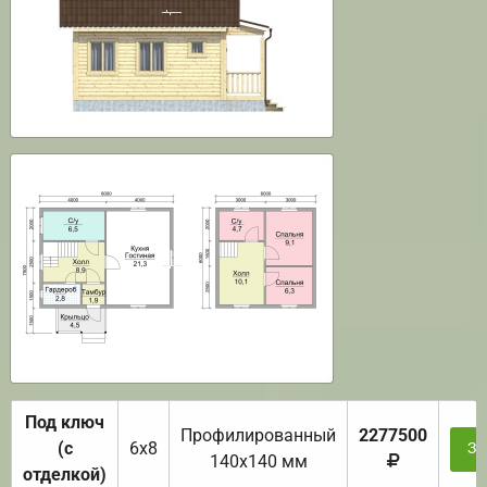
Под ключ
Профилированный
2277500
(с
6х8
За
140х140 мм
отделкой)