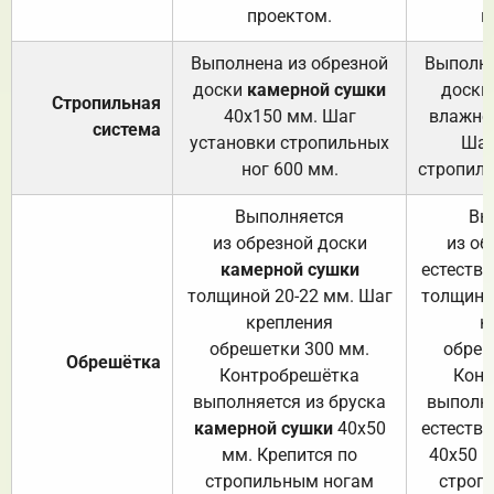
проектом.
п
Выполнена из обрезной
Выполне
доски
камерной сушки
доски
Стропильная
40х150 мм. Шаг
влажно
система
установки стропильных
Шаг
ног 600 мм.
стропиль
Выполняется
Вы
из обрезной доски
из об
камерной сушки
естеств
толщиной 20-22 мм. Шаг
толщино
крепления
к
обрешетки 300 мм.
обреш
Обрешётка
Контробрешётка
Конт
выполняется из бруска
выполня
камерной сушки
40х50
естеств
мм. Крепится по
40х50 м
стропильным ногам
строп