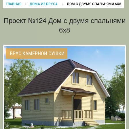
ГЛАВНАЯ
ДОМА ИЗ БРУСА
CURRENT:
ДОМ С ДВУМЯ СПАЛЬНЯМИ 6Х8
Проект №124 Дом с двумя спальнями
6х8
БРУС КАМЕРНОЙ СУШКИ