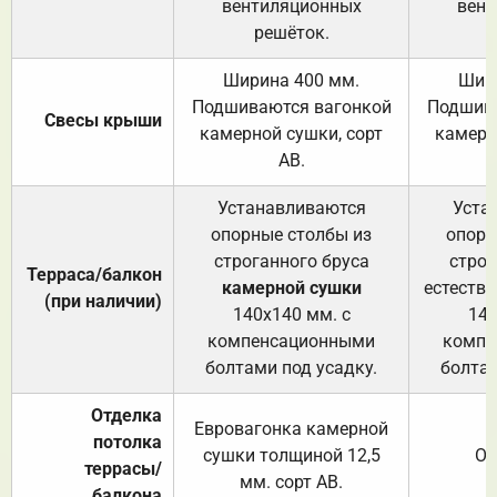
вентиляционных
вент
решёток.
Ширина 400 мм.
Шир
Подшиваются вагонкой
Подшива
Свесы крыши
камерной сушки, сорт
камерн
АВ.
Устанавливаются
Уста
опорные столбы из
опорн
строганного бруса
строг
Терраса/балкон
камерной сушки
естеств
(при наличии)
140х140 мм. с
140
компенсационными
компе
болтами под усадку.
болтам
Отделка
Евровагонка камерной
потолка
сушки толщиной 12,5
От
террасы/
мм. сорт АВ.
балкона