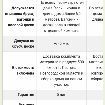
По всему периметру стен
Допускается
дома (если ширина и
По всему
стыковка бруса,
длина дома более 6,0
дома (
вагонки и
метров). Вагонки и
длина 
половой доски
доски пола в каждой
отдельной комнате.
Допуски по
+/- 5 мм.
брусу, доске
Доставка комплекта
Достав
материала в радиусе 500
материал
В стоимость
км. от г. Пестова
км. 
включена
Новгородской области и
Новгоро
сборка дома на вашем
сборка
участке.
Гарантия
5 лет.
Бытовка