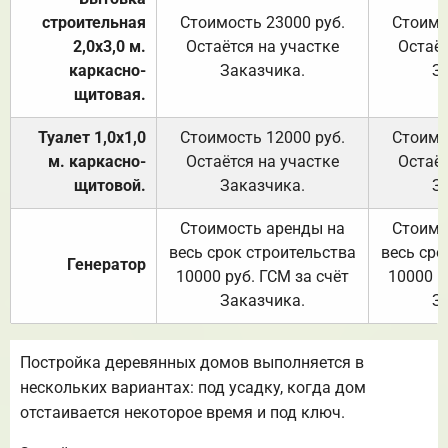
строительная
Стоимость 23000 руб.
Стоимо
2,0х3,0 м.
Остаётся на участке
Остаёт
каркасно-
Заказчика.
З
щитовая.
Туалет 1,0х1,0
Стоимость 12000 руб.
Стоимо
м. каркасно-
Остаётся на участке
Остаёт
щитовой.
Заказчика.
З
Стоимость аренды на
Стоимо
весь срок строительства
весь сро
Генератор
10000 руб. ГСМ за счёт
10000 р
Заказчика.
З
Постройка деревянных домов выполняется в
нескольких вариантах: под усадку, когда дом
отстаивается некоторое время и под ключ.