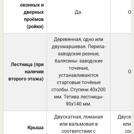
оконных и
дверных
Да.
От
проёмов
(ройки)
Деревянная, одно или
двухмаршевая. Перила-
заводские резные,
балясины- заводские
Лестница (при
точеные,
наличии
От
устанавливаются
второго этажа)
стартовые точёные
столбы. Ступени 40х200
мм. Тетива лестницы-
90х140 мм.
Двускатная, ломаная
Двуска
или вальмовая в
или 
Крыша
соответствии с
соо