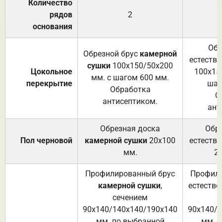
Количество
рядов
2
основания
Обр
Обрезной брус
камерной
естеств
сушки
100х150/50х200
Цокольное
100х15
мм. с шагом 600 мм.
перекрытие
шаг
Обработка
О
антисептиком.
ант
Обрезная доска
Обр
Пол черновой
камерной сушки
20х100
естеств
мм.
2
Профилированный брус
Профили
камерной сушки
,
естестве
сечением
с
90х140/140х140/190х140
90х140/
мм. по выбранной
мм. 