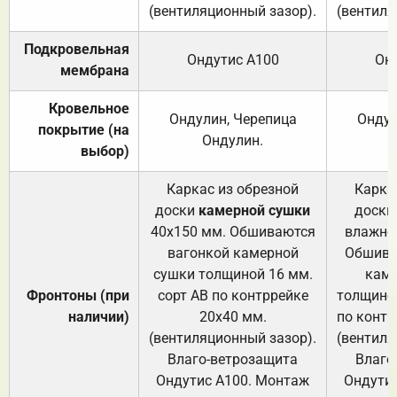
(вентиляционный зазор).
(вентиля
Подкровельная
Ондутис А100
Он
мембрана
Кровельное
Ондулин, Черепица
Ондул
покрытие (на
Ондулин.
выбор)
Каркас из обрезной
Карка
доски
камерной сушки
доски
40х150 мм. Обшиваются
влажно
вагонкой камерной
Обшива
сушки толщиной 16 мм.
каме
Фронтоны (при
сорт АВ по контррейке
толщиной
наличии)
20х40 мм.
по контр
(вентиляционный зазор).
(вентиля
Влаго-ветрозащита
Влаго
Ондутис А100. Монтаж
Ондути