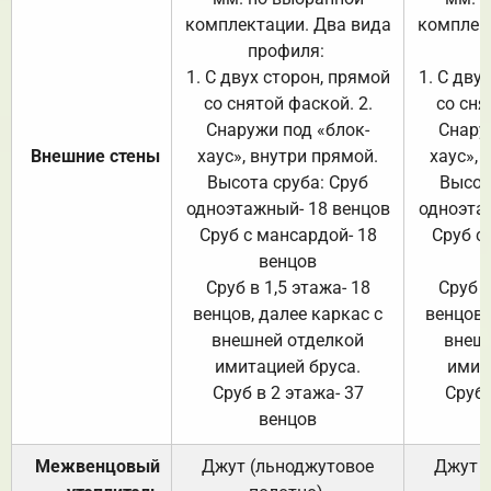
комплектации. Два вида
комплек
профиля:
п
1. С двух сторон, прямой
1. С дву
со снятой фаской. 2.
со сня
Снаружи под «блок-
Снару
Внешние стены
хаус», внутри прямой.
хаус», 
Высота сруба: Сруб
Высот
одноэтажный- 18 венцов
одноэта
Сруб с мансардой- 18
Сруб с
венцов
Сруб в 1,5 этажа- 18
Сруб в
венцов, далее каркас с
венцов,
внешней отделкой
внеш
имитацией бруса.
имит
Сруб в 2 этажа- 37
Сруб 
венцов
Межвенцовый
Джут (льноджутовое
Джут 