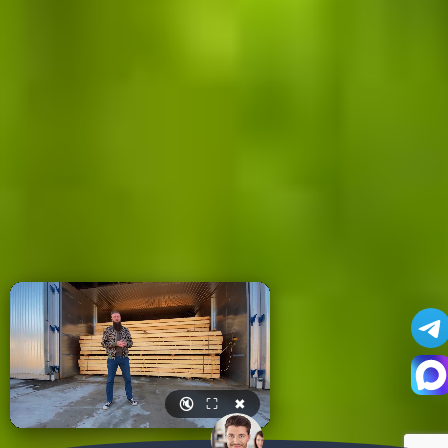
🔇
⛶
✖