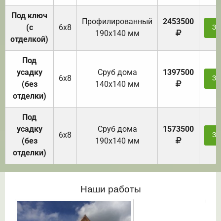
Под ключ
Профилированный
2453500
(с
6х8
За
190х140 мм
отделкой)
Под
усадку
Cруб дома
1397500
6х8
За
(без
140х140 мм
отделки)
Под
усадку
Cруб дома
1573500
6х8
За
(без
190х140 мм
отделки)
Наши работы