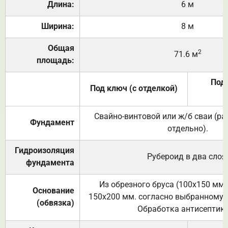
Длина:
6 м
Ширина:
8 м
Общая
2
71.6 м
площадь:
Под 
Под ключ (с отделкой)
Свайно-винтовой или ж/б сваи (р
Фундамент
отдельно).
Гидроизоляция
Рубероид в два слоя
фундамента
Из обрезного бруса (100х150 мм.
Основание
150х200 мм. согласно выбранному с
(обвязка)
Обработка антисептик