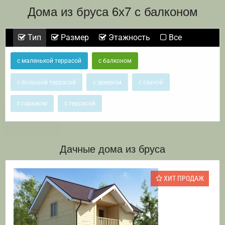
Дома из бруса 6х7 с балконом
Тип
Размер
Этажность
Все
с маленькой террасой
с балконом
с большой террасой
с эркером
с сауной
с гаражом
с террасой
Дачные дома из бруса
ХИТ ПРОДАЖ