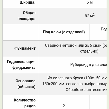
Ширина:
6 м
Общая
2
57 м
площадь:
Под 
Под ключ (с отделкой)
Свайно-винтовой или ж/б сваи (р
Фундамент
отдельно).
Гидроизоляция
Рубероид в два слоя
фундамента
Из обрезного бруса (100х150 мм.
Основание
150х200 мм. согласно выбранному с
(обвязка)
Обработка антисептик
Количество
рядов
2