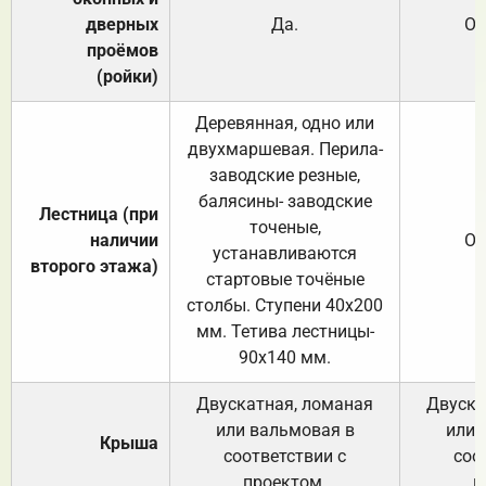
дверных
Да.
От
проёмов
(ройки)
Деревянная, одно или
двухмаршевая. Перила-
заводские резные,
балясины- заводские
Лестница (при
точеные,
наличии
От
устанавливаются
второго этажа)
стартовые точёные
столбы. Ступени 40х200
мм. Тетива лестницы-
90х140 мм.
Двускатная, ломаная
Двуска
или вальмовая в
или 
Крыша
соответствии с
соо
проектом.
п