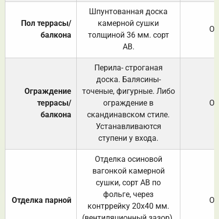
Шпунтованная доска
Пол террасы/
камерной сушки
От
балкона
толщиной 36 мм. сорт
АВ.
Перила- строганая
доска. Балясины-
Ограждение
точеные, фигурные. Либо
террасы/
ограждение в
От
балкона
скандинавском стиле.
Устанавливаются
ступени у входа.
Отделка осиновой
вагонкой камерной
сушки, сорт АВ по
фольге, через
Отделка парной
От
контррейку 20х40 мм.
(вентиляционный зазор).