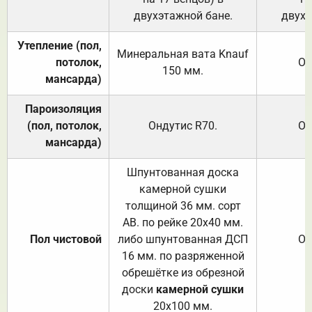
двухэтажной бане.
двухэ
Утепление (пол,
Минеральная вата
Knauf
потолок,
От
150
мм.
мансарда)
Пароизоляция
(пол, потолок,
Ондутис
R70
.
От
мансарда)
Шпунтованная доска
камерной сушки
толщиной 36 мм. сорт
АВ. по рейке 20х40 мм.
Пол чистовой
либо шпунтованная ДСП
От
16 мм. по разряженной
обрешётке из обрезной
доски
камерной сушки
20х100 мм.