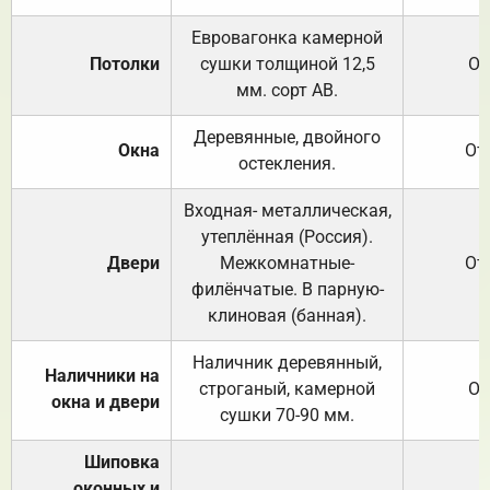
Евровагонка камерной
Потолки
сушки толщиной 12,5
От
мм. сорт АВ.
Деревянные, двойного
Окна
От
остекления.
Входная- металлическая,
утеплённая (Россия).
Двери
Межкомнатные-
От
филёнчатые. В парную-
клиновая (банная).
Наличник деревянный,
Наличники на
строганый, камерной
От
окна и двери
сушки 70-90 мм.
Шиповка
оконных и