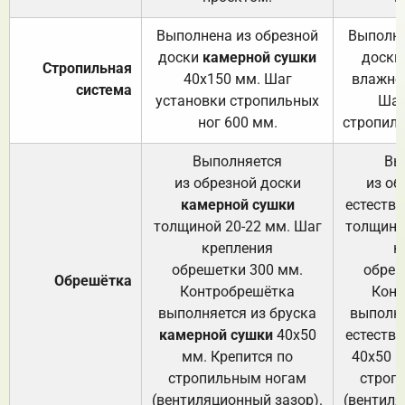
Выполнена из обрезной
Выполне
доски
камерной сушки
доски
Стропильная
40х150 мм. Шаг
влажно
система
установки стропильных
Шаг
ног 600 мм.
стропиль
Выполняется
Вы
из обрезной доски
из об
камерной сушки
естеств
толщиной 20-22 мм. Шаг
толщино
крепления
к
обрешетки 300 мм.
обреш
Обрешётка
Контробрешётка
Конт
выполняется из бруска
выполня
камерной сушки
40х50
естеств
мм. Крепится по
40х50 м
стропильным ногам
строп
(вентиляционный зазор).
(вентиля