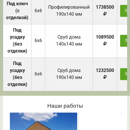
Под ключ
Профилированный
1738500
(с
6х6
За
190х140 мм
отделкой)
Под
усадку
Cруб дома
1089500
6х6
За
(без
140х140 мм
отделки)
Под
усадку
Cруб дома
1232500
6х6
За
(без
190х140 мм
отделки)
Наши работы