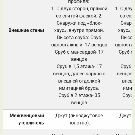
профиля:
п
1. С двух сторон, прямой
1. С дву
со снятой фаской. 2.
со сня
Снаружи под «блок-
Снару
Внешние стены
хаус», внутри прямой.
хаус», 
Высота сруба: Сруб
Высот
одноэтажный- 17 венцов
одноэта
Сруб с мансардой- 17
Сруб с
венцов
Сруб в 1,5 этажа- 17
Сруб в
венцов, далее каркас с
венцов,
внешней отделкой
внеш
имитацией бруса.
имит
Сруб в 2 этажа- 35
Сруб 
венцов
Межвенцовый
Джут (льноджутовое
Джут 
утеплитель
полотно).
п