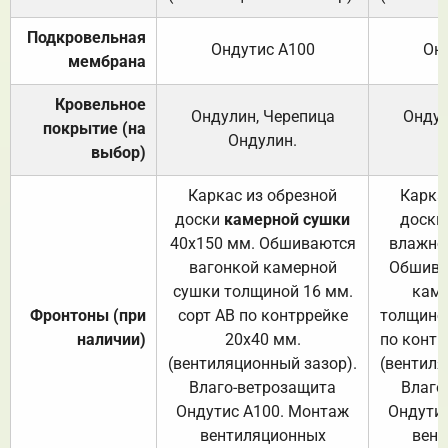
Подкровельная
Ондутис А100
Он
мембрана
Кровельное
Ондулин, Черепица
Ондул
покрытие (на
Ондулин.
выбор)
Каркас из обрезной
Карка
доски
камерной сушки
доски
40х150 мм. Обшиваются
влажно
вагонкой камерной
Обшива
сушки толщиной 16 мм.
каме
Фронтоны (при
сорт АВ по контррейке
толщиной
наличии)
20х40 мм.
по контр
(вентиляционный зазор).
(вентиля
Влаго-ветрозащита
Влаго
Ондутис А100. Монтаж
Ондути
вентиляционных
вент