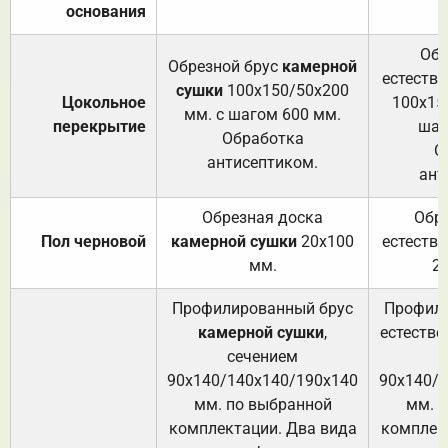
основания
Обр
Обрезной брус
камерной
естеств
сушки
100х150/50х200
Цокольное
100х15
мм. с шагом 600 мм.
перекрытие
шаг
Обработка
О
антисептиком.
ант
Обрезная доска
Обр
Пол черновой
камерной сушки
20х100
естеств
мм.
2
Профилированный брус
Профили
камерной сушки
,
естестве
сечением
с
90х140/140х140/190х140
90х140/
мм. по выбранной
мм. 
комплектации. Два вида
комплек