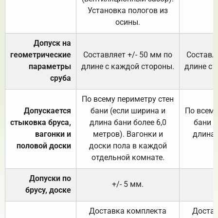
Установка пологов из
осины.
Допуск на
геометрические
Составляет +/- 50 мм по
Составля
параметры
длине с каждой стороны.
длине с 
сруба
По всему периметру стен
Допускается
бани (если ширина и
По всему
стыковка бруса,
длина бани более 6,0
бани (
вагонки и
метров). Вагонки и
длина 
половой доски
доски пола в каждой
отдельной комнате.
Допуски по
+/- 5 мм.
брусу, доске
Доставка комплекта
Достав