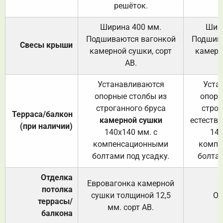
решёток.
Ширина 400 мм.
Шир
Подшиваются вагонкой
Подшива
Свесы крыши
камерной сушки, сорт
камерн
АВ.
Устанавливаются
Уста
опорные столбы из
опорн
строганного бруса
строг
Терраса/балкон
камерной сушки
естеств
(при наличии)
140х140 мм. с
140
компенсационными
компе
болтами под усадку.
болтам
Отделка
Евровагонка камерной
потолка
сушки толщиной 12,5
От
террасы/
мм. сорт АВ.
балкона