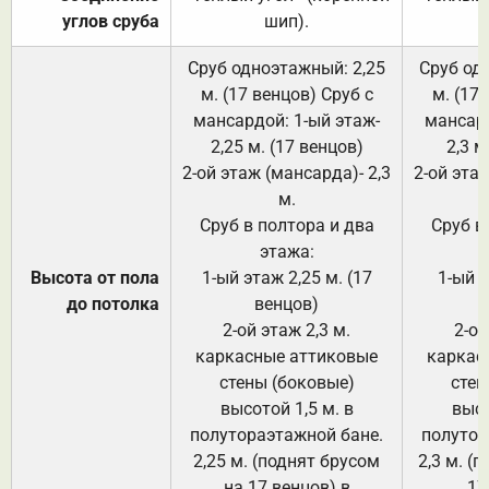
углов сруба
шип).
Сруб одноэтажный: 2,25
Сруб од
м. (17 венцов) Сруб с
м. (17
мансардой: 1-ый этаж-
мансард
2,25 м. (17 венцов)
2,3 м
2-ой этаж (мансарда)- 2,3
2-ой этаж
м.
Сруб в полтора и два
Сруб в
этажа:
Высота от пола
1-ый этаж 2,25 м. (17
1-ый э
до потолка
венцов)
2-ой этаж 2,3 м.
2-ой
каркасные аттиковые
каркас
стены (боковые)
стен
высотой 1,5 м. в
высо
полутораэтажной бане.
полутор
2,25 м. (поднят брусом
2,3 м. (
на 17 венцов) в
17