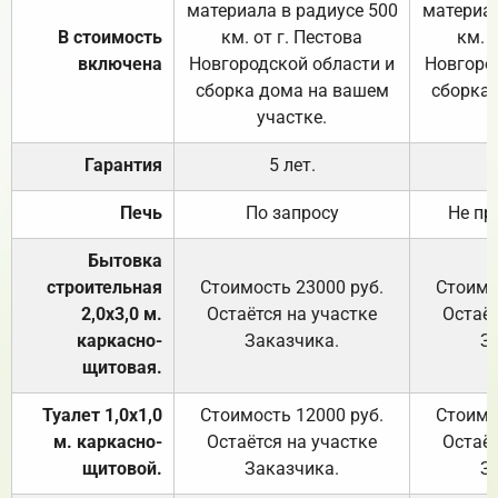
материала в радиусе 500
материал
В стоимость
км. от г. Пестова
км. 
включена
Новгородской области и
Новгоро
сборка дома на вашем
сборка
участке.
Гарантия
5 лет.
Печь
По запросу
Не пр
Бытовка
строительная
Стоимость 23000 руб.
Стоимо
2,0х3,0 м.
Остаётся на участке
Остаёт
каркасно-
Заказчика.
З
щитовая.
Туалет 1,0х1,0
Стоимость 12000 руб.
Стоимо
м. каркасно-
Остаётся на участке
Остаёт
щитовой.
Заказчика.
З