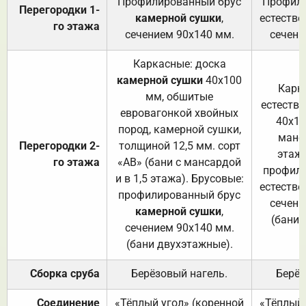
Профилированный брус
Профили
Перегородки 1-
камерной сушки
,
естестве
го этажа
сечением 90х140 мм.
сечени
Каркасные: доска
камерной сушки
40х100
Карк
мм, обшитые
естеств
евровагонкой хвойных
40х10
пород, камерной сушки,
манса
Перегородки 2-
толщиной 12,5 мм. сорт
этажа
го этажа
«АВ» (бани с мансардой
профили
и в 1,5 этажа). Брусовые:
естестве
профилированный брус
сечени
камерной сушки
,
(бани 
сечением 90х140 мм.
(бани двухэтажные).
Сборка сруба
Берёзовый нагель.
Берёз
Соединение
«Тёплый угол» (коренной
«Тёплый 