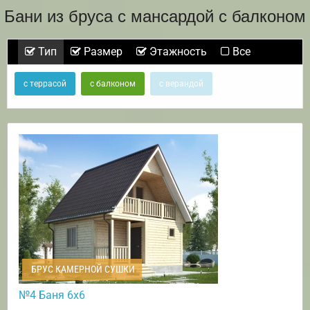
Бани из бруса с мансардой с балконом
Тип
Размер
Этажность
Все
с террасой
с балконом
с верандой
БРУС КАМЕРНОЙ СУШКИ
№4 Баня 6х6