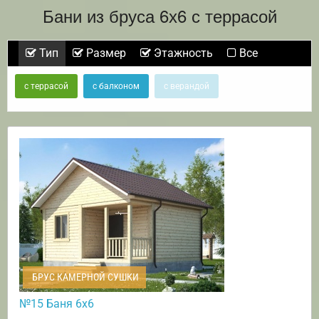
Бани из бруса 6х6 с террасой
Тип
Размер
Этажность
Все
с террасой
с балконом
с верандой
БРУС КАМЕРНОЙ СУШКИ
№15 Баня 6х6