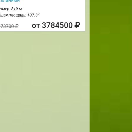
пальнями
змер: 8х9 м
2
щая площадь: 107.3
от 3784500
973700