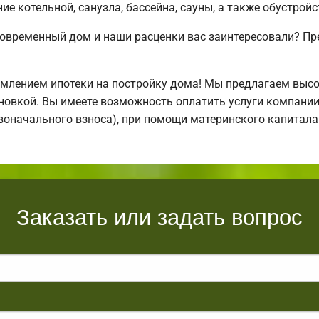
е котельной, санузла, бассейна, сауны, а также обустрой
современный дом и наши расценки вас заинтересовали? П
млением ипотеки на постройку дома! Мы предлагаем выс
тановкой. Вы имеете возможность оплатить услуги компани
ервоначального взноса), при помощи материнского капитал
Заказать или задать вопрос