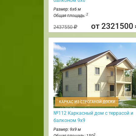
балконом 6х6
Размер: 6х6 м
2
Общая площадь:
от 2321500
2437550
КАРКАС ИЗ СТРОГАНОЙ ДОСКИ
№112 Каркасный дом с террасой и
балконом 9х9
Размер: 9х9 м
2
Общая площадь: 150