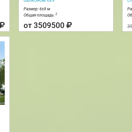
балконом 6х9
с
Размер: 6х9 м
Ра
2
Общая площадь:
Об
от 3509500
3