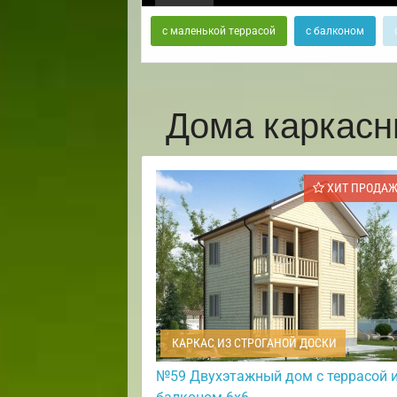
с маленькой террасой
с балконом
Дома каркасн
ХИТ ПРОДА
КАРКАС ИЗ СТРОГАНОЙ ДОСКИ
№59 Двухэтажный дом с террасой 