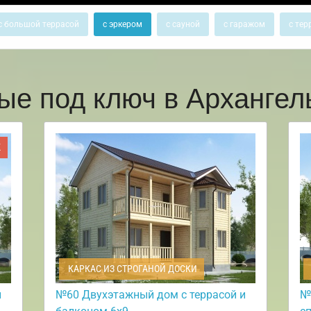
с большой террасой
с эркером
с сауной
с гаражом
с тер
ые под ключ в Арханге
Ж
КАРКАС ИЗ СТРОГАНОЙ ДОСКИ
и
№60 Двухэтажный дом с террасой и
№