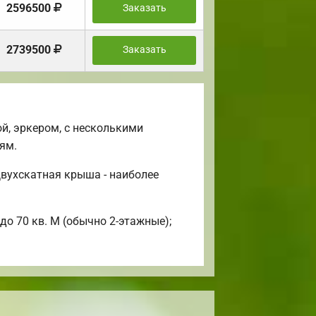
2596500
Заказать
2739500
Заказать
й, эркером, с несколькими
ям.
Двухскатная крыша - наиболее
до 70 кв. М (обычно 2-этажные);