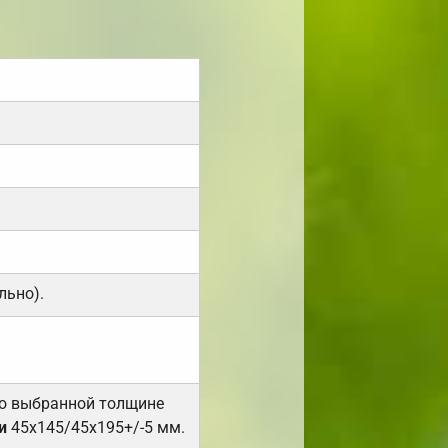
льно).
но выбранной толщине
и
45х145/45х195+/-5 мм.