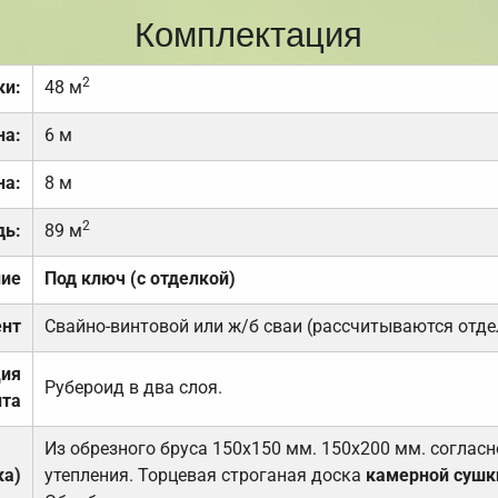
Комплектация
2
ки:
48 м
на:
6 м
на:
8 м
2
дь:
89 м
ние
Под ключ (с отделкой)
нт
Свайно-винтовой или ж/б сваи (рассчитываются отде
ция
Рубероид в два слоя.
та
Из обрезного бруса 150х150 мм. 150х200 мм. соглас
ка)
утепления. Торцевая строганая доска
камерной сушк