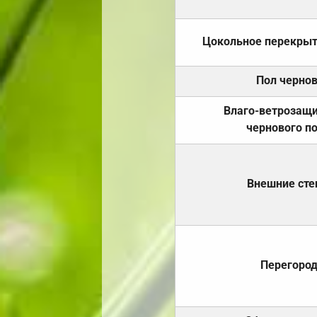
Цокольное перекры
Пол черно
Влаго-ветрозащ
чернового п
Внешние ст
Перегоро