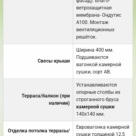
фасад). Влаго-
ветрозащитная
мембрана- Ондутис
А100. Монтаж
вентиляционных
решёток.
Ширина 400 мм.
Подшиваются
Свесы крыши
вагонкой камерной
сушки, сорт АВ.
Устанавливаются
опорные столбы из
Терраса/балкон (при
строганного бруса
наличии)
камерной сушки
140х140 мм.
Евровагонка камерной
Отделка потолка террасы/
сушки толщиной 12,5