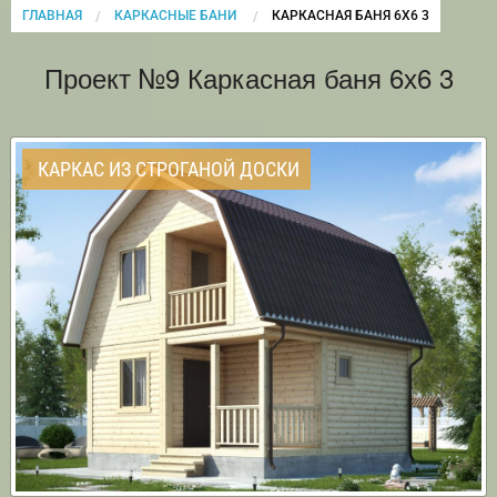
ГЛАВНАЯ
КАРКАСНЫЕ БАНИ
CURRENT:
КАРКАСНАЯ БАНЯ 6Х6 3
Проект №9 Каркасная баня 6х6 3
КАРКАС ИЗ СТРОГАНОЙ ДОСКИ