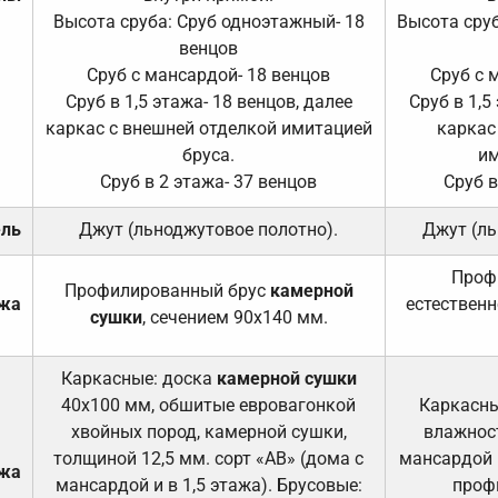
Высота сруба: Сруб одноэтажный- 18
Высота сруб
венцов
Сруб с мансардой- 18 венцов
Сруб с 
Сруб в 1,5 этажа- 18 венцов, далее
Сруб в 1,5
каркас с внешней отделкой имитацией
каркас
бруса.
им
Сруб в 2 этажа- 37 венцов
Сруб в
ель
Джут (льноджутовое полотно).
Джут (ль
Проф
Профилированный брус
камерной
ажа
естественн
сушки
, сечением 90х140 мм.
Каркасные: доска
камерной сушки
40х100 мм, обшитые евровагонкой
Каркасны
хвойных пород, камерной сушки,
влажност
толщиной 12,5 мм. сорт «АВ» (дома с
мансардой и
ажа
мансардой и в 1,5 этажа). Брусовые:
проф