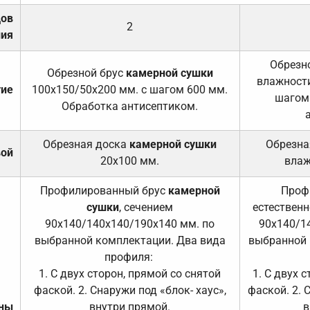
дов
2
ния
Обрезно
Обрезной брус
камерной сушки
влажности
тие
100х150/50х200 мм. с шагом 600 мм.
шагом
Обработка антисептиком.
Обрезная доска
камерной сушки
Обрезна
вой
20х100 мм.
влаж
Профилированный брус
камерной
Проф
сушки
, сечением
естественн
90х140/140х140/190х140 мм. по
90х140/1
выбранной комплектации. Два вида
выбранной 
профиля:
1. С двух сторон, прямой со снятой
1. С двух 
фаской. 2. Снаружи под «блок- хаус»,
фаской. 2. 
ены
внутри прямой.
в