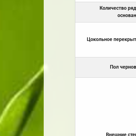
Количество ря
основа
Цокольное перекры
Пол черно
Внешние ст