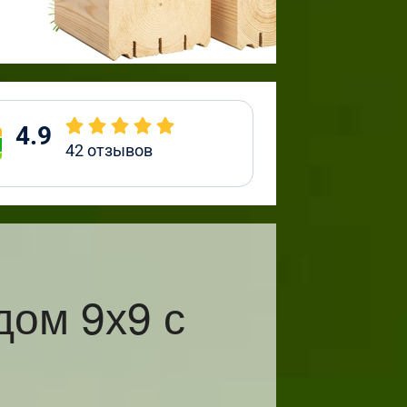
4.9
42
отзывов
ом 9х9 с