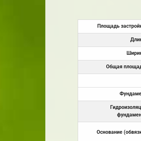
Площадь застрой
Дли
Шири
Общая площа
Фундаме
Гидроизоля
фундамен
Основание (обвяз