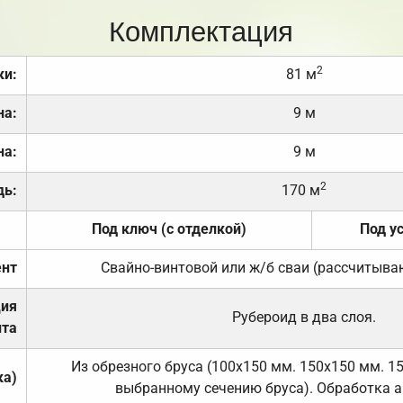
Комплектация
2
ки:
81 м
на:
9 м
на:
9 м
2
дь:
170 м
Под ключ (с отделкой)
Под у
нт
Свайно-винтовой или ж/б сваи (рассчитыва
ция
Рубероид в два слоя.
та
Из обрезного бруса (100х150 мм. 150х150 мм. 1
ка)
выбранному сечению бруса). Обработка а