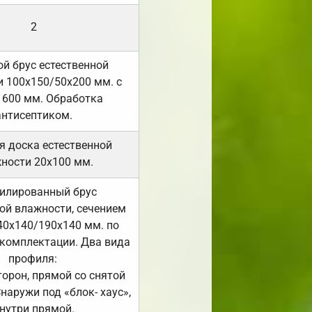
2
й брус естественной
 100х150/50х200 мм. с
 600 мм. Обработка
антисептиком.
я доска естественной
ности 20х100 мм.
илированный брус
ой влажности, сечением
40х140/190х140 мм. по
комплектации. Два вида
профиля:
сторон, прямой со снятой
Снаружи под «блок- хаус»,
нутри прямой.