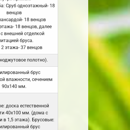
а: Сруб одноэтажный- 18
венцов
мансардой- 18 венцов
 этажа- 18 венцов, далее
 с внешней отделкой
итацией бруса.
 2 этажа- 37 венцов
ноджутовое полотно).
илированный брус
ой влажности, сечением
90х140 мм.
е: доска естественной
и 40х100 мм. (дома с
 в 1,5 этажа). Брусовые:
илированный брус