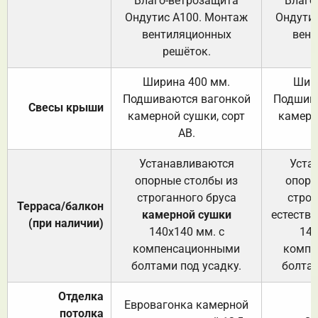
Влаго-ветрозащита
Влаго
Ондутис А100. Монтаж
Ондути
вентиляционных
вент
решёток.
Ширина 400 мм.
Шир
Подшиваются вагонкой
Подшива
Свесы крыши
камерной сушки, сорт
камерн
АВ.
Устанавливаются
Уста
опорные столбы из
опорн
строганного бруса
строг
Терраса/балкон
камерной сушки
естеств
(при наличии)
140х140 мм. с
140
компенсационными
компе
болтами под усадку.
болтам
Отделка
Евровагонка камерной
потолка