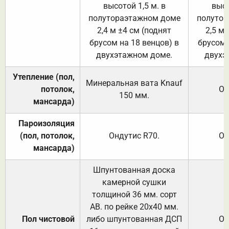
высотой 1,5 м. в
высо
полутораэтажном доме
полутор
2,4 м ±4 см (поднят
2,5 м 
брусом на 18 венцов) в
брусом 
двухэтажном доме.
двухэ
Утепление (пол,
Минеральная вата
Knauf
потолок,
От
150
мм.
мансарда)
Пароизоляция
(пол, потолок,
Ондутис
R70
.
От
мансарда)
Шпунтованная доска
камерной сушки
толщиной 36 мм. сорт
АВ. по рейке 20х40 мм.
Пол чистовой
либо шпунтованная ДСП
От