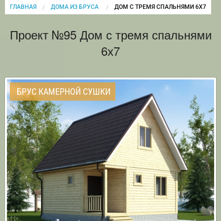
ГЛАВНАЯ
ДОМА ИЗ БРУСА
CURRENT:
ДОМ С ТРЕМЯ СПАЛЬНЯМИ 6Х7
Проект №95 Дом с тремя спальнями
6х7
БРУС КАМЕРНОЙ СУШКИ