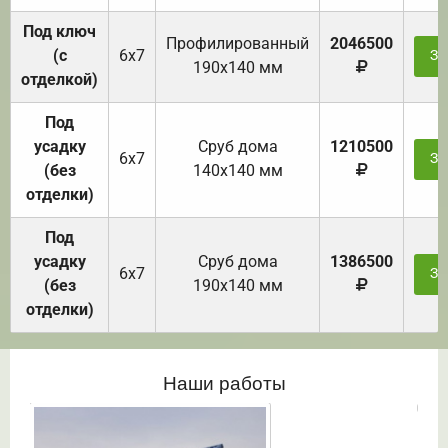
Под ключ
Профилированный
2046500
(с
6х7
За
190х140 мм
отделкой)
Под
усадку
Cруб дома
1210500
6х7
За
(без
140х140 мм
отделки)
Под
усадку
Cруб дома
1386500
6х7
За
(без
190х140 мм
отделки)
Наши работы