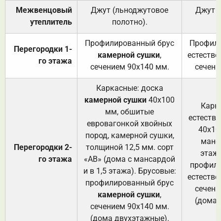
Межвенцовый
Джут (льноджутовое
Джут 
утеплитель
полотно).
п
Профилированный брус
Профили
Перегородки 1-
камерной сушки
,
естестве
го этажа
сечением 90х140 мм.
сечени
Каркасные: доска
камерной сушки
40х100
Карк
мм, обшитые
естеств
евровагонкой хвойных
40х10
пород, камерной сушки,
манса
Перегородки 2-
толщиной 12,5 мм. сорт
этажа
го этажа
«АВ» (дома с мансардой
профили
и в 1,5 этажа). Брусовые:
естестве
профилированный брус
сечени
камерной сушки
,
(дома 
сечением 90х140 мм.
(дома двухэтажные).