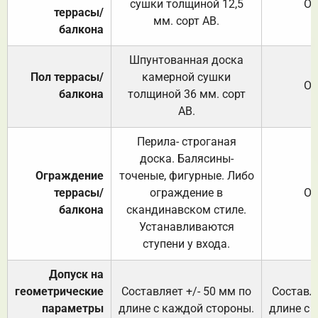
сушки толщиной 12,5
От
террасы/
мм. сорт АВ.
балкона
Шпунтованная доска
Пол террасы/
камерной сушки
От
балкона
толщиной 36 мм. сорт
АВ.
Перила- строганая
доска. Балясины-
Ограждение
точеные, фигурные. Либо
террасы/
ограждение в
От
балкона
скандинавском стиле.
Устанавливаются
ступени у входа.
Допуск на
геометрические
Составляет +/- 50 мм по
Составля
параметры
длине с каждой стороны.
длине с 