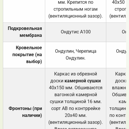
мм. Крепится по
40х50 м
стропильным ногам
строп
(вентиляционный зазор).
(вентиля
Подкровельная
Ондутис А100
Он
мембрана
Кровельное
Ондулин, Черепица
Ондул
покрытие (на
Ондулин.
выбор)
Каркас из обрезной
Карка
доски
камерной сушки
доски
40х150 мм. Обшиваются
влажно
вагонкой камерной
Обшива
сушки толщиной 16 мм.
каме
Фронтоны (при
сорт АВ по контррейке
толщиной
наличии)
20х40 мм.
по контр
(вентиляционный зазор).
(вентиля