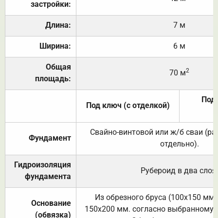
застройки:
Длина:
7 м
Ширина:
6 м
Общая
2
70 м
площадь:
Под 
Под ключ (с отделкой)
Свайно-винтовой или ж/б сваи (р
Фундамент
отдельно).
Гидроизоляция
Рубероид в два слоя
фундамента
Из обрезного бруса (100х150 мм.
Основание
150х200 мм. согласно выбранному с
(обвязка)