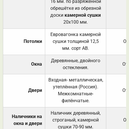
16 мм. по разряженной
обрешётке из обрезной
доски
камерной сушки
20х100 мм.
Евровагонка камерной
Потолки
сушки толщиной 12,5
От
мм. сорт АВ.
Деревянные, двойного
Окна
От
остекления.
Входная- металлическая,
утеплённая (Россия).
Двери
От
Межкомнатные-
филёнчатые.
Наличник деревянный,
Наличники на
строганый, камерной
От
окна и двери
сушки 70-90 мм.