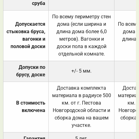
сруба
По всему периметру стен
Допускается
дома (если ширина и
По всему
стыковка бруса,
длина дома более 6,0
дома (
вагонки и
метров). Вагонки и
длина 
половой доски
доски пола в каждой
отдельной комнате.
Допуски по
+/- 5 мм.
брусу, доске
Доставка комплекта
Достав
материала в радиусе 500
материал
В стоимость
км. от г. Пестова
км. 
включена
Новгородской области и
Новгоро
сборка дома на вашем
сборка
участке.
Гарантия
5 лет.