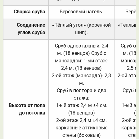
Сборка сруба
Берёзовый нагель.
Берёз
Соединение
«Тёплый угол» (коренной
«Тёплый 
углов сруба
шип).
Сруб одноэтажный: 2,4
Сруб од
м. (18 венцов) Сруб с
м. (18
мансардой: 1-ый этаж-
мансард
2,4 м. (18 венцов)
2,5 м
2-ой этаж (мансарда)- 2,3
2-ой этаж
м.
Сруб в полтора и два
Сруб в
этажа:
Высота от пола
1-ый этаж 2,4 м ±4 см.
1-ый эт
до потолка
(18 венцов)
(1
2-ой этаж 2,4 м ±4 см.
2-ой эт
каркасные аттиковые
каркас
стены (боковые)
стен