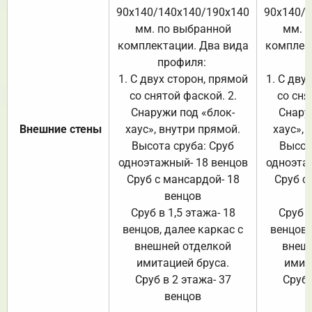
90х140/140х140/190х140
90х140/
мм. по выбранной
мм. 
комплектации. Два вида
комплек
профиля:
п
1. С двух сторон, прямой
1. С дву
со снятой фаской. 2.
со сня
Снаружи под «блок-
Снару
Внешние стены
хаус», внутри прямой.
хаус», 
Высота сруба: Сруб
Высот
одноэтажный- 18 венцов
одноэта
Сруб с мансардой- 18
Сруб с
венцов
Сруб в 1,5 этажа- 18
Сруб в
венцов, далее каркас с
венцов,
внешней отделкой
внеш
имитацией бруса.
имит
Сруб в 2 этажа- 37
Сруб 
венцов