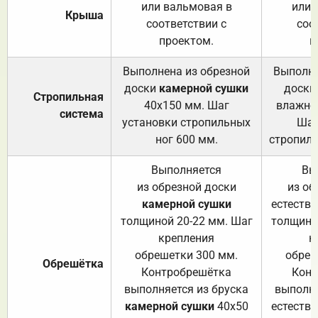
или вальмовая в
или 
Крыша
соответствии с
соо
проектом.
п
Выполнена из обрезной
Выполне
доски
камерной сушки
доски
Стропильная
40х150 мм. Шаг
влажно
система
установки стропильных
Шаг
ног 600 мм.
стропиль
Выполняется
Вы
из обрезной доски
из об
камерной сушки
естеств
толщиной 20-22 мм. Шаг
толщино
крепления
к
обрешетки 300 мм.
обреш
Обрешётка
Контробрешётка
Конт
выполняется из бруска
выполня
камерной сушки
40х50
естеств