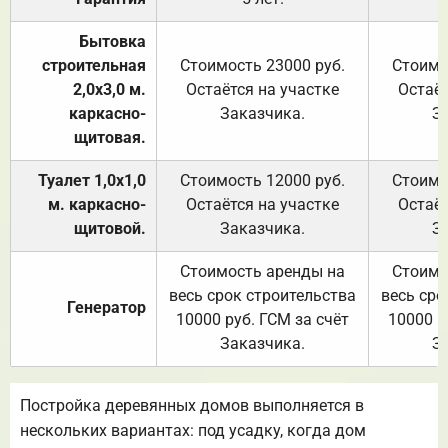
Бытовка
строительная
Стоимость 23000 руб.
Стоимо
2,0х3,0 м.
Остаётся на участке
Остаёт
каркасно-
Заказчика.
З
щитовая.
Туалет 1,0х1,0
Стоимость 12000 руб.
Стоимо
м. каркасно-
Остаётся на участке
Остаёт
щитовой.
Заказчика.
З
Стоимость аренды на
Стоимо
весь срок строительства
весь сро
Генератор
10000 руб. ГСМ за счёт
10000 р
Заказчика.
З
Постройка деревянных домов выполняется в
нескольких вариантах: под усадку, когда дом