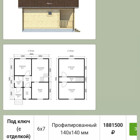
Под ключ
Профилированный
1881500
(с
6х7
За
140х140 мм
отделкой)