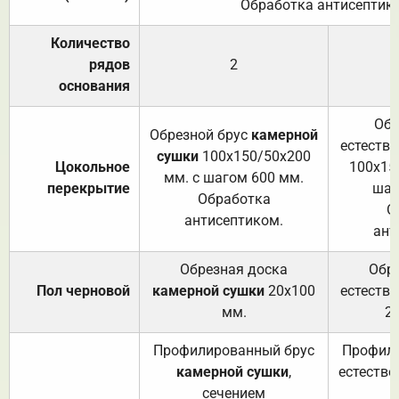
Обработка антисептик
Количество
рядов
2
основания
Обр
Обрезной брус
камерной
естеств
сушки
100х150/50х200
Цокольное
100х15
мм. с шагом 600 мм.
перекрытие
шаг
Обработка
О
антисептиком.
ант
Обрезная доска
Обр
Пол черновой
камерной сушки
20х100
естеств
мм.
2
Профилированный брус
Профили
камерной сушки
,
естестве
сечением
с