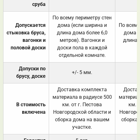
сруба
По всему периметру стен
Допускается
дома (если ширина и
По всему
стыковка бруса,
длина дома более 6,0
дома (
вагонки и
метров). Вагонки и
длина 
половой доски
доски пола в каждой
отдельной комнате.
Допуски по
+/- 5 мм.
брусу, доске
Доставка комплекта
Достав
материала в радиусе 500
материал
В стоимость
км. от г. Пестова
км. 
включена
Новгородской области и
Новгоро
сборка дома на вашем
сборка
участке.