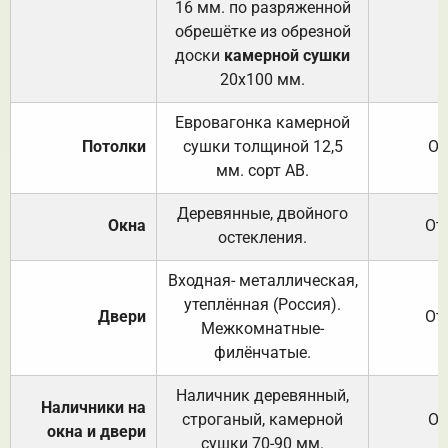
16 мм. по разряженной
обрешётке из обрезной
доски
камерной сушки
20х100 мм.
Евровагонка камерной
Потолки
сушки толщиной 12,5
От
мм. сорт АВ.
Деревянные, двойного
Окна
От
остекления.
Входная- металлическая,
утеплённая (Россия).
Двери
От
Межкомнатные-
филёнчатые.
Наличник деревянный,
Наличники на
строганый, камерной
От
окна и двери
сушки 70-90 мм.