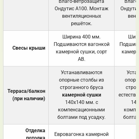
Влаго-ветрозащита
Влаго
Ондутис А100. Монтаж
Ондути
вентиляционных
вент
решёток.
Ширина 400 мм.
Шир
Подшиваются вагонкой
Подшива
Свесы крыши
камерной сушки, сорт
камерн
АВ.
Устанавливаются
Уста
опорные столбы из
опорн
строганного бруса
строг
Терраса/балкон
камерной сушки
естеств
(при наличии)
140х140 мм. с
140
компенсационными
компе
болтами под усадку.
болтам
Отделка
Евровагонка камерной
потолка