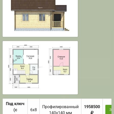
Под ключ
Профилированный
1958500
(с
6х8
За
140х140 мм