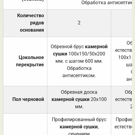
Обработка антисептик
Количество
рядов
2
основания
Обр
Обрезной брус
камерной
естеств
сушки
100х150/50х200
Цокольное
100х15
мм. с шагом 600 мм.
перекрытие
шаг
Обработка
О
антисептиком.
ант
Обрезная доска
Обр
Пол черновой
камерной сушки
20х100
естеств
мм.
2
Профилированный брус
Профили
камерной сушки
,
естестве
сечением
с