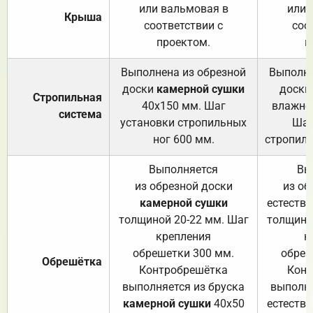
или вальмовая в
или 
Крыша
соответствии с
соо
проектом.
п
Выполнена из обрезной
Выполне
доски
камерной сушки
доски
Стропильная
40х150 мм. Шаг
влажно
система
установки стропильных
Шаг
ног 600 мм.
стропиль
Выполняется
Вы
из обрезной доски
из об
камерной сушки
естеств
толщиной 20-22 мм. Шаг
толщино
крепления
к
обрешетки 300 мм.
обреш
Обрешётка
Контробрешётка
Конт
выполняется из бруска
выполня
камерной сушки
40х50
естеств