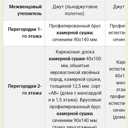
Межвенцовый
Джут (льноджутовое
Джут 
утеплитель
полотно).
п
Профилированный брус
Профили
Перегородки 1-
камерной сушки
,
естестве
го этажа
сечением 90х140 мм.
сечени
Каркасные: доска
камерной сушки
40х100
Карк
мм, обшитые
естеств
евровагонкой хвойных
40х10
пород, камерной сушки,
манса
Перегородки 2-
толщиной 12,5 мм. сорт
этажа
го этажа
«АВ» (дома с мансардой
профили
и в 1,5 этажа). Брусовые:
естестве
профилированный брус
сечени
камерной сушки
,
(дома 
сечением 90х140 мм.
(дома двухэтажные).