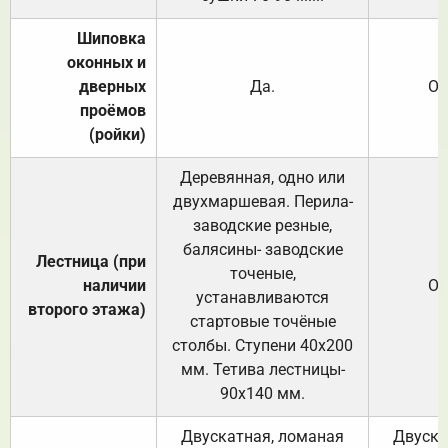
Шиповка
оконных и
дверных
Да.
От
проёмов
(ройки)
Деревянная, одно или
двухмаршевая. Перила-
заводские резные,
балясины- заводские
Лестница (при
точеные,
наличии
От
устанавливаются
второго этажа)
стартовые точёные
столбы. Ступени 40х200
мм. Тетива лестницы-
90х140 мм.
Двускатная, ломаная
Двуска