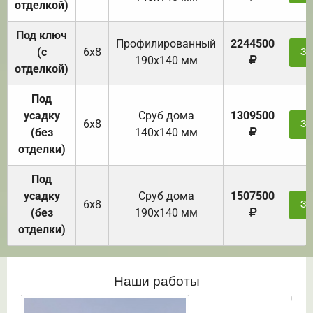
отделкой)
Под ключ
Профилированный
2244500
(с
6х8
За
190х140 мм
отделкой)
Под
усадку
Cруб дома
1309500
6х8
За
(без
140х140 мм
отделки)
Под
усадку
Cруб дома
1507500
6х8
За
(без
190х140 мм
отделки)
Наши работы