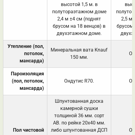
высотой 1,5 м. в
высо
полутораэтажном доме
полутор
2,4 м ±4 см (поднят
2,5 м 
брусом на 18 венцов) в
брусом 
двухэтажном доме.
двухэ
Утепление (пол,
Минеральная вата
Knauf
потолок,
От
150
мм.
мансарда)
Пароизоляция
(пол, потолок,
Ондутис
R70
.
От
мансарда)
Шпунтованная доска
камерной сушки
толщиной 36 мм. сорт
АВ. по рейке 20х40 мм.
Пол чистовой
либо шпунтованная ДСП
От