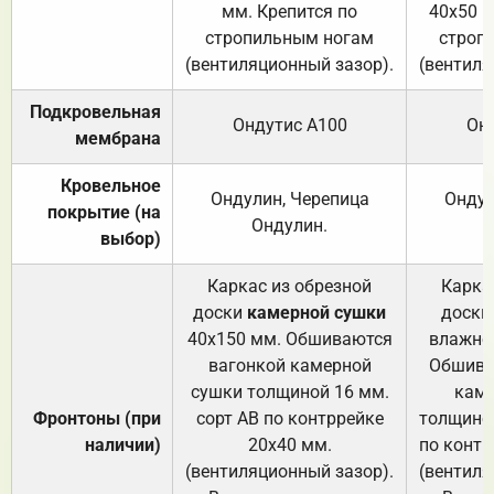
мм. Крепится по
40х50 м
стропильным ногам
строп
(вентиляционный зазор).
(вентиля
Подкровельная
Ондутис А100
Он
мембрана
Кровельное
Ондулин, Черепица
Ондул
покрытие (на
Ондулин.
выбор)
Каркас из обрезной
Карка
доски
камерной сушки
доски
40х150 мм. Обшиваются
влажно
вагонкой камерной
Обшива
сушки толщиной 16 мм.
каме
Фронтоны (при
сорт АВ по контррейке
толщиной
наличии)
20х40 мм.
по контр
(вентиляционный зазор).
(вентиля