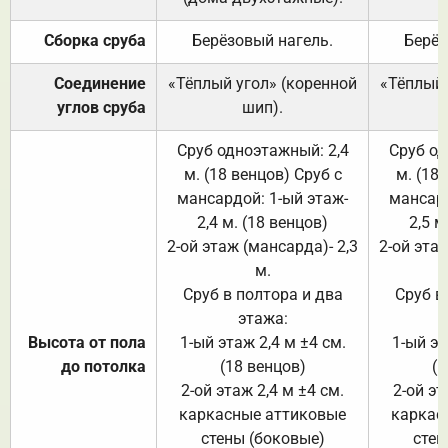
Сборка сруба
Берёзовый нагель.
Берёз
Соединение
«Тёплый угол» (коренной
«Тёплый 
углов сруба
шип).
Сруб одноэтажный: 2,4
Сруб од
м. (18 венцов) Сруб с
м. (18
мансардой: 1-ый этаж-
мансард
2,4 м. (18 венцов)
2,5 м
2-ой этаж (мансарда)- 2,3
2-ой этаж
м.
Сруб в полтора и два
Сруб в
этажа:
Высота от пола
1-ый этаж 2,4 м ±4 см.
1-ый эт
до потолка
(18 венцов)
(1
2-ой этаж 2,4 м ±4 см.
2-ой эт
каркасные аттиковые
каркас
стены (боковые)
стен