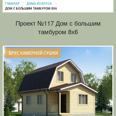
ГЛАВНАЯ
ДОМА ИЗ БРУСА
CURRENT:
ДОМ С БОЛЬШИМ ТАМБУРОМ 8Х6
Проект №117 Дом с большим
тамбуром 8х6
БРУС КАМЕРНОЙ СУШКИ