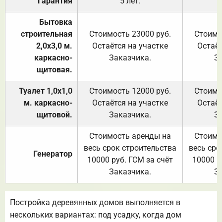
Гарантия
5 лет.
Бытовка
строительная
Стоимость 23000 руб.
Стоимо
2,0х3,0 м.
Остаётся на участке
Остаёт
каркасно-
Заказчика.
З
щитовая.
Туалет 1,0х1,0
Стоимость 12000 руб.
Стоимо
м. каркасно-
Остаётся на участке
Остаёт
щитовой.
Заказчика.
З
Стоимость аренды на
Стоимо
весь срок строительства
весь сро
Генератор
10000 руб. ГСМ за счёт
10000 р
Заказчика.
З
Постройка деревянных домов выполняется в
нескольких вариантах: под усадку, когда дом