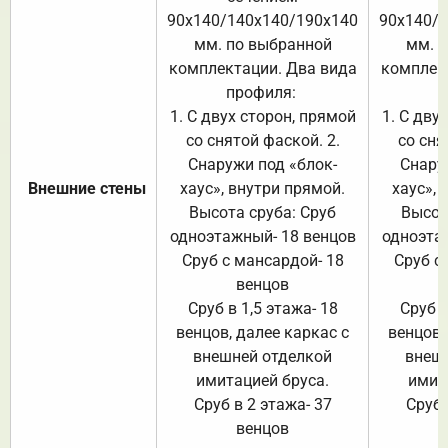
90х140/140х140/190х140
90х140/
мм. по выбранной
мм. 
комплектации. Два вида
комплек
профиля:
п
1. С двух сторон, прямой
1. С дву
со снятой фаской. 2.
со сня
Снаружи под «блок-
Снару
Внешние стены
хаус», внутри прямой.
хаус», 
Высота сруба: Сруб
Высот
одноэтажный- 18 венцов
одноэта
Сруб с мансардой- 18
Сруб с
венцов
Сруб в 1,5 этажа- 18
Сруб в
венцов, далее каркас с
венцов,
внешней отделкой
внеш
имитацией бруса.
имит
Сруб в 2 этажа- 37
Сруб 
венцов