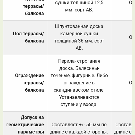
сушки толщиной 12,5
От
террасы/
мм. сорт АВ.
балкона
Шпунтованная доска
Пол террасы/
камерной сушки
От
балкона
толщиной 36 мм. сорт
АВ.
Перила- строганая
доска. Балясины-
Ограждение
точеные, фигурные. Либо
террасы/
ограждение в
От
балкона
скандинавском стиле.
Устанавливаются
ступени у входа.
Допуск на
геометрические
Составляет +/- 50 мм по
Составля
параметры
длине с каждой стороны.
длине с 