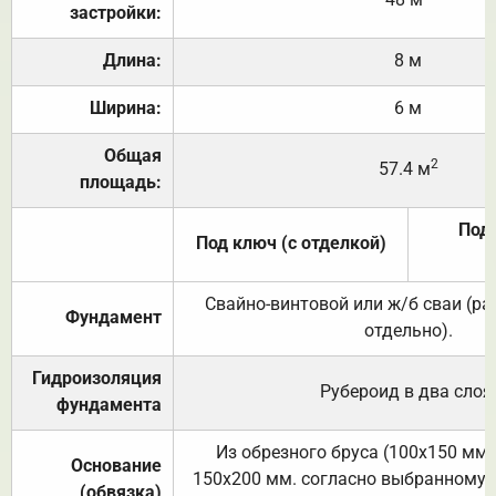
застройки:
Длина:
8 м
Ширина:
6 м
Общая
2
57.4 м
площадь:
Под 
Под ключ (с отделкой)
Свайно-винтовой или ж/б сваи (р
Фундамент
отдельно).
Гидроизоляция
Рубероид в два слоя
фундамента
Из обрезного бруса (100х150 мм.
Основание
150х200 мм. согласно выбранному с
(обвязка)