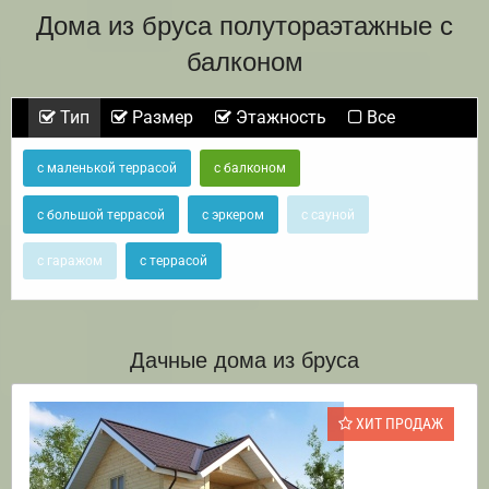
Дома из бруса полутораэтажные с
балконом
Тип
Размер
Этажность
Все
с маленькой террасой
с балконом
с большой террасой
с эркером
с сауной
с гаражом
с террасой
Дачные дома из бруса
ХИТ ПРОДАЖ