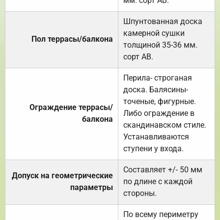
мм. сорт АВ.
Шпунтованная доска
камерной сушки
Пол террасы/балкона
толщиной 35-36 мм.
сорт АВ.
Перила- строганая
доска. Балясины-
точеные, фигурные.
Ограждение террасы/
Либо ограждение в
балкона
скандинавском стиле.
Устанавливаются
ступени у входа.
Составляет +/- 50 мм
Допуск на геометрические
по длине с каждой
параметры
стороны.
По всему периметру