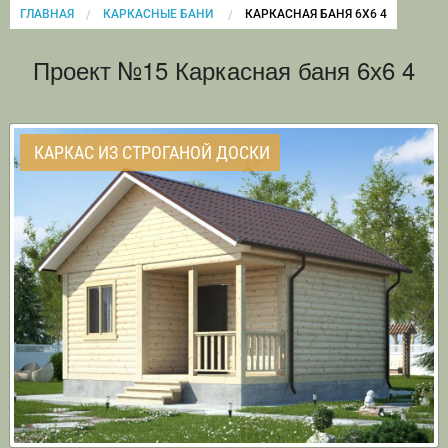
ГЛАВНАЯ
КАРКАСНЫЕ БАНИ
CURRENT:
КАРКАСНАЯ БАНЯ 6Х6 4
Проект №15 Каркасная баня 6х6 4
КАРКАС ИЗ СТРОГАНОЙ ДОСКИ