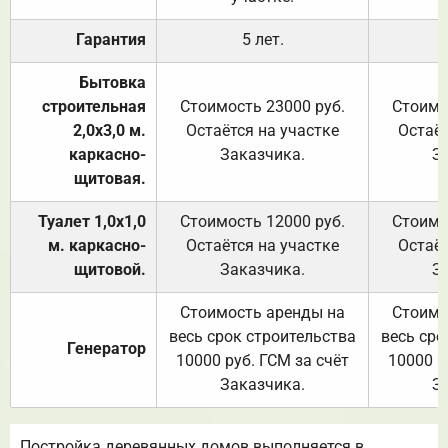
Гарантия
5 лет.
Бытовка
строительная
Стоимость 23000 руб.
Стоимо
2,0х3,0 м.
Остаётся на участке
Остаёт
каркасно-
Заказчика.
З
щитовая.
Туалет 1,0х1,0
Стоимость 12000 руб.
Стоимо
м. каркасно-
Остаётся на участке
Остаёт
щитовой.
Заказчика.
З
Стоимость аренды на
Стоимо
весь срок строительства
весь сро
Генератор
10000 руб. ГСМ за счёт
10000 р
Заказчика.
З
Постройка деревянных домов выполняется в