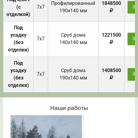
Профилированный
1848500
(с
7х7
За
190х140 мм
отделкой)
Под
усадку
Cруб дома
1221500
7х7
За
(без
140х140 мм
отделки)
Под
усадку
Cруб дома
1408500
7х7
За
(без
190х140 мм
отделки)
Наши работы