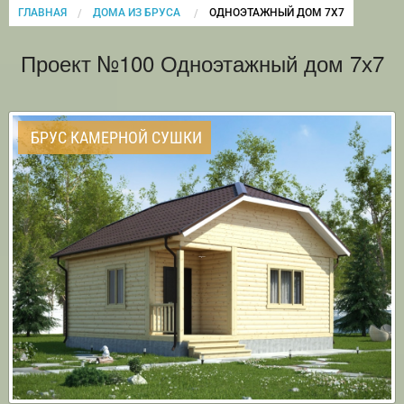
ГЛАВНАЯ
ДОМА ИЗ БРУСА
CURRENT:
ОДНОЭТАЖНЫЙ ДОМ 7Х7
Проект №100 Одноэтажный дом 7х7
БРУС КАМЕРНОЙ СУШКИ