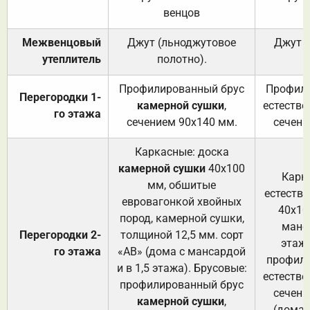
венцов
Межвенцовый
Джут (льноджутовое
Джут 
утеплитель
полотно).
п
Профилированный брус
Профили
Перегородки 1-
камерной сушки
,
естестве
го этажа
сечением 90х140 мм.
сечени
Каркасные: доска
камерной сушки
40х100
Карк
мм, обшитые
естеств
евровагонкой хвойных
40х10
пород, камерной сушки,
манса
Перегородки 2-
толщиной 12,5 мм. сорт
этажа
го этажа
«АВ» (дома с мансардой
профили
и в 1,5 этажа). Брусовые:
естестве
профилированный брус
сечени
камерной сушки
,
(дома 