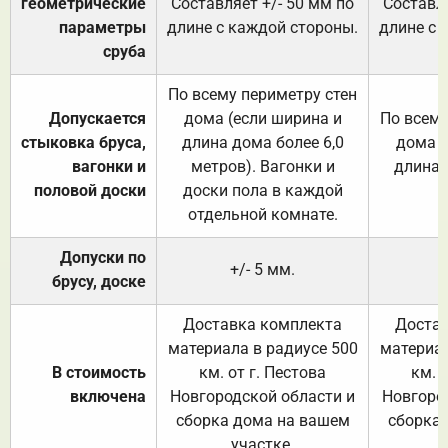
геометрические
Составляет +/- 50 мм по
Составля
параметры
длине с каждой стороны.
длине с 
сруба
По всему периметру стен
Допускается
дома (если ширина и
По всему
стыковка бруса,
длина дома более 6,0
дома (
вагонки и
метров). Вагонки и
длина 
половой доски
доски пола в каждой
отдельной комнате.
Допуски по
+/- 5 мм.
брусу, доске
Доставка комплекта
Достав
материала в радиусе 500
материал
В стоимость
км. от г. Пестова
км. 
включена
Новгородской области и
Новгоро
сборка дома на вашем
сборка
участке.