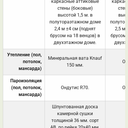
каркасные аттиковые
каркас
стены (боковые)
стен
высотой 1,5 м. в
высо
полутораэтажном доме
полутор
2,4 м ±4 см (поднят
2,5 м 
брусом на 18 венцов) в
брусом 
двухэтажном доме.
двухэ
Утепление (пол,
Минеральная вата
Knauf
потолок,
От
150
мм.
мансарда)
Пароизоляция
(пол, потолок,
Ондутис
R70
.
От
мансарда)
Шпунтованная доска
камерной сушки
толщиной 36 мм. сорт
АВ. по рейке 20х40 мм.