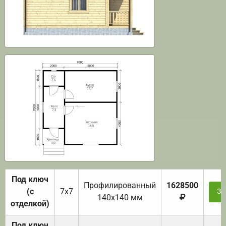
Под ключ
Профилированный
1628500
(с
7х7
За
140х140 мм
отделкой)
Под ключ