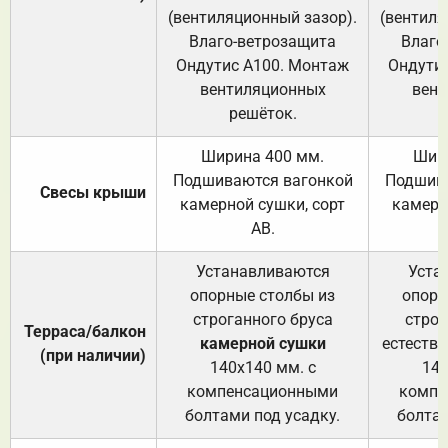
(вентиляционный зазор).
(вентиля
Влаго-ветрозащита
Влаго
Ондутис А100. Монтаж
Ондути
вентиляционных
вент
решёток.
Ширина 400 мм.
Шир
Подшиваются вагонкой
Подшива
Свесы крыши
камерной сушки, сорт
камерн
АВ.
Устанавливаются
Уста
опорные столбы из
опорн
строганного бруса
строг
Терраса/балкон
камерной сушки
естеств
(при наличии)
140х140 мм. с
140
компенсационными
компе
болтами под усадку.
болтам