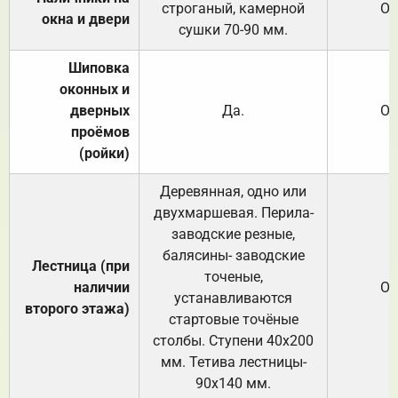
строганый, камерной
От
окна и двери
сушки 70-90 мм.
Шиповка
оконных и
дверных
Да.
От
проёмов
(ройки)
Деревянная, одно или
двухмаршевая. Перила-
заводские резные,
балясины- заводские
Лестница (при
точеные,
наличии
От
устанавливаются
второго этажа)
стартовые точёные
столбы. Ступени 40х200
мм. Тетива лестницы-
90х140 мм.