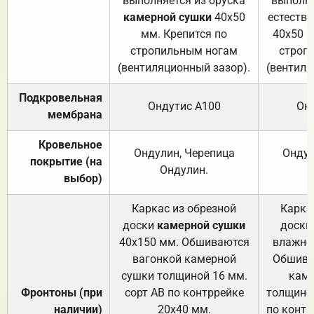
выполняется из бруска
выполня
камерной сушки
40х50
естеств
мм. Крепится по
40х50 м
стропильным ногам
строп
(вентиляционный зазор).
(вентиля
Подкровельная
Ондутис А100
Он
мембрана
Кровельное
Ондулин, Черепица
Ондул
покрытие (на
Ондулин.
выбор)
Каркас из обрезной
Карка
доски
камерной сушки
доски
40х150 мм. Обшиваются
влажно
вагонкой камерной
Обшива
сушки толщиной 16 мм.
каме
Фронтоны (при
сорт АВ по контррейке
толщиной
наличии)
20х40 мм.
по контр