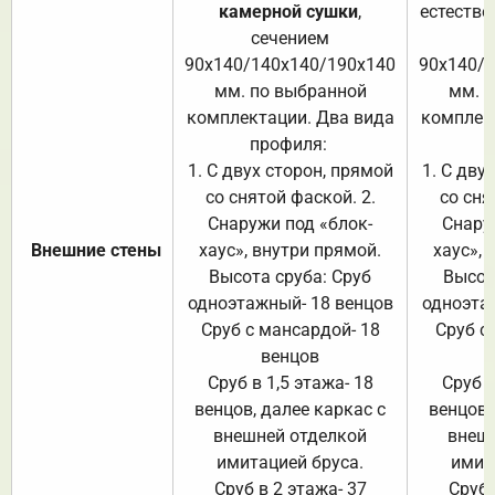
камерной сушки
,
естестве
сечением
с
90х140/140х140/190х140
90х140/
мм. по выбранной
мм. 
комплектации. Два вида
комплек
профиля:
п
1. С двух сторон, прямой
1. С дву
со снятой фаской. 2.
со сня
Снаружи под «блок-
Снару
Внешние стены
хаус», внутри прямой.
хаус», 
Высота сруба: Сруб
Высот
одноэтажный- 18 венцов
одноэта
Сруб с мансардой- 18
Сруб с
венцов
Сруб в 1,5 этажа- 18
Сруб в
венцов, далее каркас с
венцов,
внешней отделкой
внеш
имитацией бруса.
имит
Сруб в 2 этажа- 37
Сруб 