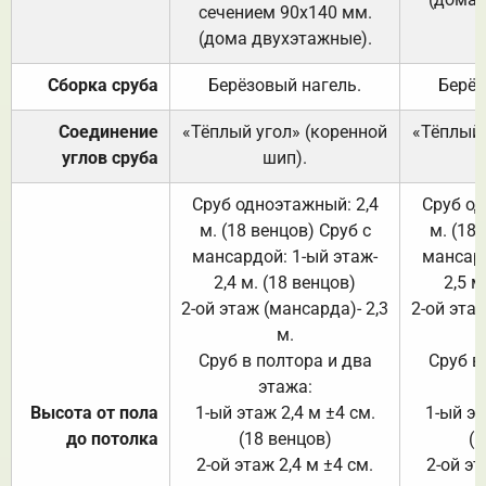
сечением 90х140 мм.
(дома двухэтажные).
Сборка сруба
Берёзовый нагель.
Берёз
Соединение
«Тёплый угол» (коренной
«Тёплый 
углов сруба
шип).
Сруб одноэтажный: 2,4
Сруб од
м. (18 венцов) Сруб с
м. (18
мансардой: 1-ый этаж-
мансард
2,4 м. (18 венцов)
2,5 м
2-ой этаж (мансарда)- 2,3
2-ой этаж
м.
Сруб в полтора и два
Сруб в
этажа:
Высота от пола
1-ый этаж 2,4 м ±4 см.
1-ый эт
до потолка
(18 венцов)
(1
2-ой этаж 2,4 м ±4 см.
2-ой эт