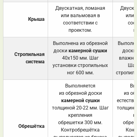
Двускатная, ломаная
Двуска
или вальмовая в
или 
Крыша
соответствии с
соо
проектом.
п
Выполнена из обрезной
Выполне
доски
камерной сушки
доски
Стропильная
40х150 мм. Шаг
влажно
система
установки стропильных
Шаг
ног 600 мм.
стропиль
Выполняется
Вы
из обрезной доски
из об
камерной сушки
естеств
толщиной 20-22 мм. Шаг
толщино
крепления
к
обрешетки 300 мм.
обреш
Обрешётка
Контробрешётка
Конт