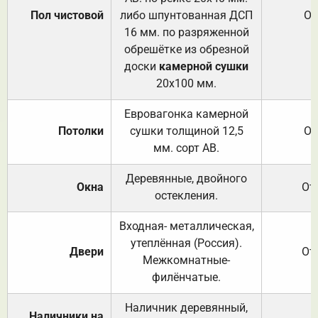
Пол чистовой
либо шпунтованная ДСП
От
16 мм. по разряженной
обрешётке из обрезной
доски
камерной сушки
20х100 мм.
Евровагонка камерной
Потолки
сушки толщиной 12,5
От
мм. сорт АВ.
Деревянные, двойного
Окна
От
остекления.
Входная- металлическая,
утеплённая (Россия).
Двери
От
Межкомнатные-
филёнчатые.
Наличник деревянный,
Наличники на