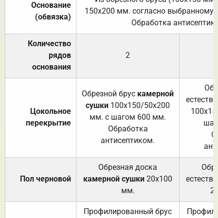
Основание
150х200 мм. согласно выбранному с
(обвязка)
Обработка антисептик
Количество
рядов
2
основания
Обр
Обрезной брус
камерной
естеств
сушки
100х150/50х200
Цокольное
100х15
мм. с шагом 600 мм.
перекрытие
шаг
Обработка
О
антисептиком.
ант
Обрезная доска
Обр
Пол черновой
камерной сушки
20х100
естеств
мм.
2
Профилированный брус
Профили