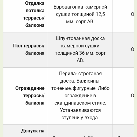
Отделка
Евровагонка камерной
потолка
сушки толщиной 12,5
От
террасы/
мм. сорт АВ.
балкона
Шпунтованная доска
Пол террасы/
камерной сушки
От
балкона
толщиной 36 мм. сорт
АВ.
Перила- строганая
доска. Балясины-
Ограждение
точеные, фигурные. Либо
террасы/
ограждение в
От
балкона
скандинавском стиле.
Устанавливаются
ступени у входа.
Допуск на