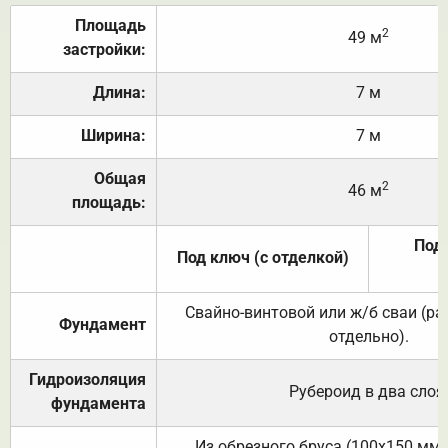
Площадь
2
49 м
застройки:
Длина:
7 м
Ширина:
7 м
Общая
2
46 м
площадь:
Под 
Под ключ (с отделкой)
Свайно-винтовой или ж/б сваи (р
Фундамент
отдельно).
Гидроизоляция
Рубероид в два слоя
фундамента
Из обрезного бруса (100х150 мм.