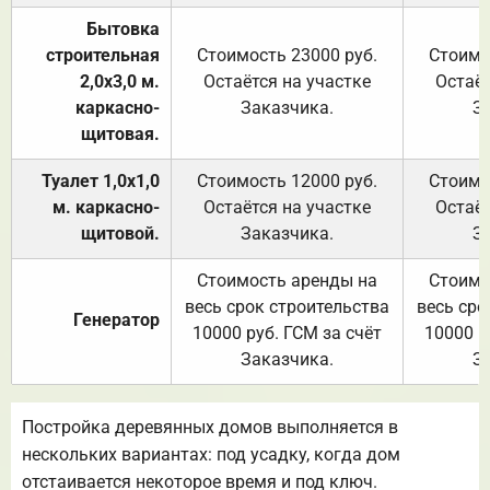
Бытовка
строительная
Стоимость 23000 руб.
Стоимо
2,0х3,0 м.
Остаётся на участке
Остаёт
каркасно-
Заказчика.
З
щитовая.
Туалет 1,0х1,0
Стоимость 12000 руб.
Стоимо
м. каркасно-
Остаётся на участке
Остаёт
щитовой.
Заказчика.
З
Стоимость аренды на
Стоимо
весь срок строительства
весь сро
Генератор
10000 руб. ГСМ за счёт
10000 р
Заказчика.
З
Постройка деревянных домов выполняется в
нескольких вариантах: под усадку, когда дом
отстаивается некоторое время и под ключ.