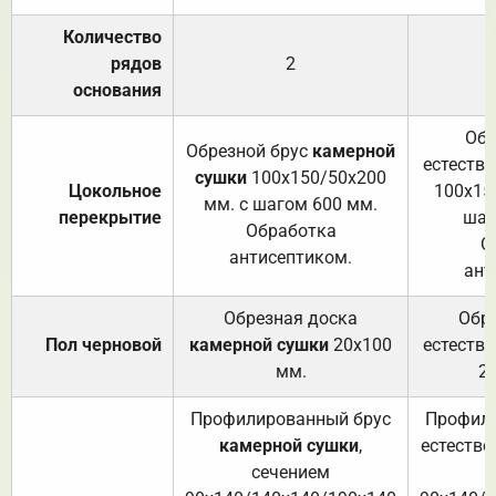
Количество
рядов
2
основания
Обр
Обрезной брус
камерной
естеств
сушки
100х150/50х200
Цокольное
100х15
мм. с шагом 600 мм.
перекрытие
шаг
Обработка
О
антисептиком.
ант
Обрезная доска
Обр
Пол черновой
камерной сушки
20х100
естеств
мм.
2
Профилированный брус
Профили
камерной сушки
,
естестве
сечением
с