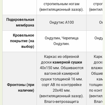
стропильным ногам
строп
(вентиляционный зазор).
(вентиля
Подкровельная
Ондутис А100
Он
мембрана
Кровельное
Ондулин, Черепица
Ондул
покрытие (на
Ондулин.
выбор)
Каркас из обрезной
Карка
доски
камерной сушки
доски
40х150 мм. Обшиваются
влажно
вагонкой камерной
Обшива
сушки толщиной 16 мм.
каме
Фронтоны (при
сорт АВ по контррейке
толщиной
наличии)
20х40 мм.
по контр
(вентиляционный зазор).
(вентиля
Влаго-ветрозащита
Влаго