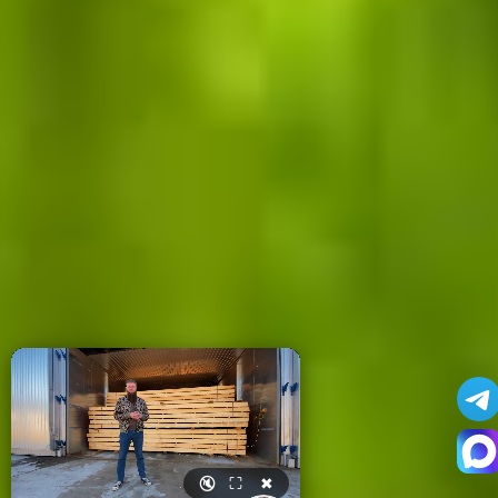
🔇
⛶
✖