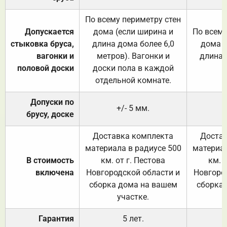
По всему периметру стен
Допускается
дома (если ширина и
По всему
стыковка бруса,
длина дома более 6,0
дома (
вагонки и
метров). Вагонки и
длина 
половой доски
доски пола в каждой
отдельной комнате.
Допуски по
+/- 5 мм.
брусу, доске
Доставка комплекта
Достав
материала в радиусе 500
материал
В стоимость
км. от г. Пестова
км. 
включена
Новгородской области и
Новгоро
сборка дома на вашем
сборка
участке.
Гарантия
5 лет.