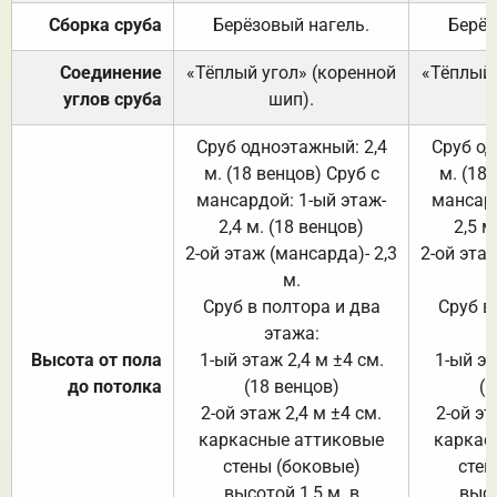
Сборка сруба
Берёзовый нагель.
Берёз
Соединение
«Тёплый угол» (коренной
«Тёплый 
углов сруба
шип).
Сруб одноэтажный: 2,4
Сруб од
м. (18 венцов) Сруб с
м. (18
мансардой: 1-ый этаж-
мансард
2,4 м. (18 венцов)
2,5 м
2-ой этаж (мансарда)- 2,3
2-ой этаж
м.
Сруб в полтора и два
Сруб в
этажа:
Высота от пола
1-ый этаж 2,4 м ±4 см.
1-ый эт
до потолка
(18 венцов)
(1
2-ой этаж 2,4 м ±4 см.
2-ой эт
каркасные аттиковые
каркас
стены (боковые)
стен
высотой 1,5 м. в
высо