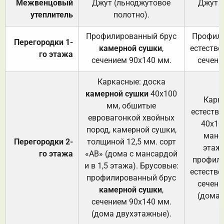
Межвенцовый
Джут (льноджутовое
Джут 
утеплитель
полотно).
п
Профилированный брус
Профили
Перегородки 1-
камерной сушки
,
естестве
го этажа
сечением 90х140 мм.
сечени
Каркасные: доска
камерной сушки
40х100
Карк
мм, обшитые
естеств
евровагонкой хвойных
40х10
пород, камерной сушки,
манса
Перегородки 2-
толщиной 12,5 мм. сорт
этажа
го этажа
«АВ» (дома с мансардой
профили
и в 1,5 этажа). Брусовые:
естестве
профилированный брус
сечени
камерной сушки
,
(дома 
сечением 90х140 мм.
(дома двухэтажные).