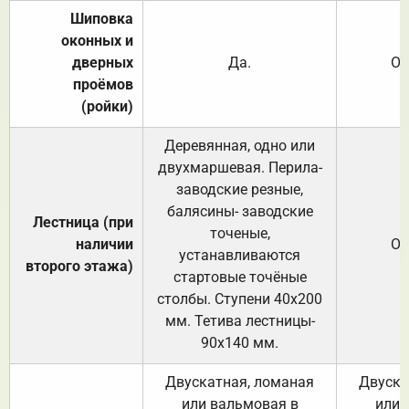
Шиповка
оконных и
дверных
Да.
От
проёмов
(ройки)
Деревянная, одно или
двухмаршевая. Перила-
заводские резные,
балясины- заводские
Лестница (при
точеные,
наличии
От
устанавливаются
второго этажа)
стартовые точёные
столбы. Ступени 40х200
мм. Тетива лестницы-
90х140 мм.
Двускатная, ломаная
Двуска
или вальмовая в
или 