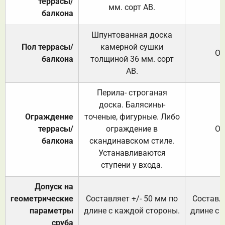
террасы/
мм. сорт АВ.
балкона
Шпунтованная доска
Пол террасы/
камерной сушки
От
балкона
толщиной 36 мм. сорт
АВ.
Перила- строганая
доска. Балясины-
Ограждение
точеные, фигурные. Либо
террасы/
ограждение в
От
балкона
скандинавском стиле.
Устанавливаются
ступени у входа.
Допуск на
геометрические
Составляет +/- 50 мм по
Составля
параметры
длине с каждой стороны.
длине с 
сруба