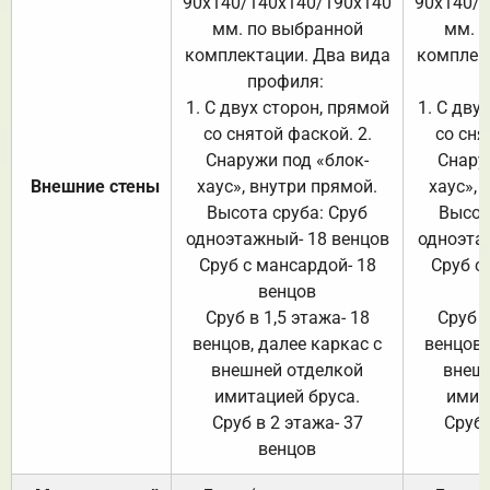
90х140/140х140/190х140
90х140/
мм. по выбранной
мм. 
комплектации. Два вида
комплек
профиля:
п
1. С двух сторон, прямой
1. С дву
со снятой фаской. 2.
со сня
Снаружи под «блок-
Снару
Внешние стены
хаус», внутри прямой.
хаус», 
Высота сруба: Сруб
Высот
одноэтажный- 18 венцов
одноэта
Сруб с мансардой- 18
Сруб с
венцов
Сруб в 1,5 этажа- 18
Сруб в
венцов, далее каркас с
венцов,
внешней отделкой
внеш
имитацией бруса.
имит
Сруб в 2 этажа- 37
Сруб 
венцов