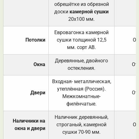
обрешётке из обрезной
доски
камерной сушки
20х100 мм.
Евровагонка камерной
Потолки
сушки толщиной 12,5
От
мм. сорт АВ.
Деревянные, двойного
Окна
От
остекления.
Входная- металлическая,
утеплённая (Россия).
Двери
От
Межкомнатные-
филёнчатые.
Наличник деревянный,
Наличники на
строганый, камерной
От
окна и двери
сушки 70-90 мм.