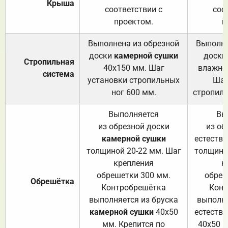
Крыша
соответствии с
соо
проектом.
п
Выполнена из обрезной
Выполне
доски
камерной сушки
доски
Стропильная
40х150 мм. Шаг
влажно
система
установки стропильных
Шаг
ног 600 мм.
стропиль
Выполняется
Вы
из обрезной доски
из об
камерной сушки
естеств
толщиной 20-22 мм. Шаг
толщино
крепления
к
обрешетки 300 мм.
обреш
Обрешётка
Контробрешётка
Конт
выполняется из бруска
выполня
камерной сушки
40х50
естеств
мм. Крепится по
40х50 м