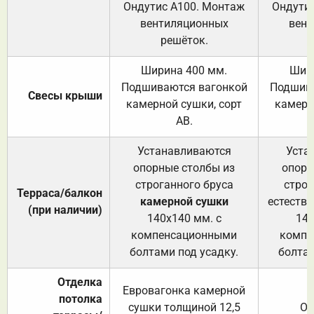
Ондутис А100. Монтаж
Ондути
вентиляционных
вент
решёток.
Ширина 400 мм.
Шир
Подшиваются вагонкой
Подшива
Свесы крыши
камерной сушки, сорт
камерн
АВ.
Устанавливаются
Уста
опорные столбы из
опорн
строганного бруса
строг
Терраса/балкон
камерной сушки
естеств
(при наличии)
140х140 мм. с
140
компенсационными
компе
болтами под усадку.
болтам
Отделка
Евровагонка камерной
потолка
сушки толщиной 12,5
От