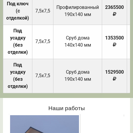
Под ключ
Профилированный
2365500
(с
7,5х7,5
190х140 мм
отделкой)
Под
усадку
Cруб дома
1353500
7,5х7,5
(без
140х140 мм
отделки)
Под
усадку
Cруб дома
1529500
7,5х7,5
(без
190х140 мм
отделки)
Наши работы