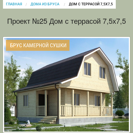
ГЛАВНАЯ
ДОМА ИЗ БРУСА
CURRENT:
ДОМ С ТЕРРАСОЙ 7,5Х7,5
Проект №25 Дом с террасой 7,5х7,5
БРУС КАМЕРНОЙ СУШКИ