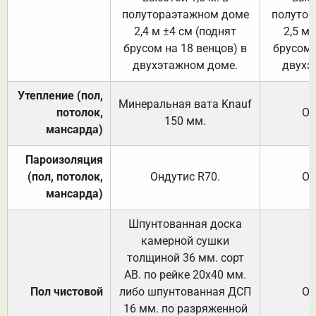
полутораэтажном доме
полутор
2,4 м ±4 см (поднят
2,5 м 
брусом на 18 венцов) в
брусом 
двухэтажном доме.
двухэ
Утепление (пол,
Минеральная вата
Knauf
потолок,
От
150
мм.
мансарда)
Пароизоляция
(пол, потолок,
Ондутис
R70
.
От
мансарда)
Шпунтованная доска
камерной сушки
толщиной 36 мм. сорт
АВ. по рейке 20х40 мм.
Пол чистовой
либо шпунтованная ДСП
От
16 мм. по разряженной