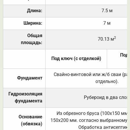
Длина:
7.5 м
Ширина:
7 м
Общая
2
70.13 м
площадь:
Под 
Под ключ (с отделкой)
Свайно-винтовой или ж/б сваи (р
Фундамент
отдельно).
Гидроизоляция
Рубероид в два слоя
фундамента
Из обрезного бруса (100х150 мм.
Основание
150х200 мм. согласно выбранному с
(обвязка)
Обработка антисептик