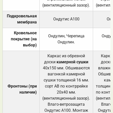
(вентиляционный зазор).
(вентиля
Подкровельная
Ондутис А100
Он
мембрана
Кровельное
Ондулин, Черепица
Ондул
покрытие (на
Ондулин.
выбор)
Каркас из обрезной
Карка
доски
камерной сушки
доски
40х150 мм. Обшиваются
влажно
вагонкой камерной
Обшива
сушки толщиной 16 мм.
каме
Фронтоны (при
сорт АВ по контррейке
толщиной
наличии)
20х40 мм.
по контр
(вентиляционный зазор).
(вентиля
Влаго-ветрозащита
Влаго
Ондутис А100. Монтаж
Ондути