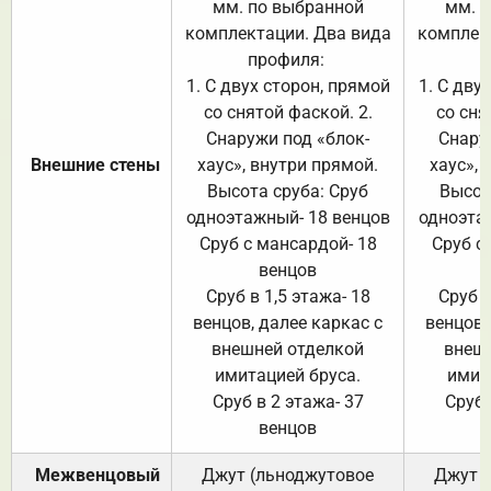
мм. по выбранной
мм. 
комплектации. Два вида
комплек
профиля:
п
1. С двух сторон, прямой
1. С дву
со снятой фаской. 2.
со сня
Снаружи под «блок-
Снару
Внешние стены
хаус», внутри прямой.
хаус», 
Высота сруба: Сруб
Высот
одноэтажный- 18 венцов
одноэта
Сруб с мансардой- 18
Сруб с
венцов
Сруб в 1,5 этажа- 18
Сруб в
венцов, далее каркас с
венцов,
внешней отделкой
внеш
имитацией бруса.
имит
Сруб в 2 этажа- 37
Сруб 
венцов
Межвенцовый
Джут (льноджутовое
Джут 