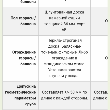
балкона
Шпунтованная доска
Пол террасы/
камерной сушки
От
балкона
толщиной 36 мм. сорт
АВ.
Перила- строганая
доска. Балясины-
Ограждение
точеные, фигурные. Либо
террасы/
ограждение в
От
балкона
скандинавском стиле.
Устанавливаются
ступени у входа.
Допуск на
геометрические
Составляет +/- 50 мм по
Составля
параметры
длине с каждой стороны.
длине с 
сруба