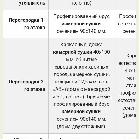
утеплитель
полотно).
п
Профилированный брус
Профили
Перегородки 1-
камерной сушки
,
естестве
го этажа
сечением 90х140 мм.
сечени
Каркасные: доска
камерной сушки
40х100
Карк
мм, обшитые
естеств
евровагонкой хвойных
40х10
пород, камерной сушки,
манса
Перегородки 2-
толщиной 12,5 мм. сорт
этажа
го этажа
«АВ» (дома с мансардой
профили
и в 1,5 этажа). Брусовые:
естестве
профилированный брус
сечени
камерной сушки
,
(дома 
сечением 90х140 мм.
(дома двухэтажные).