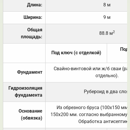
Длина:
8 м
Ширина:
9 м
Общая
2
88.8 м
площадь:
Под 
Под ключ (с отделкой)
Свайно-винтовой или ж/б сваи (р
Фундамент
отдельно).
Гидроизоляция
Рубероид в два слоя
фундамента
Из обрезного бруса (100х150 мм.
Основание
150х200 мм. согласно выбранному с
(обвязка)
Обработка антисептик