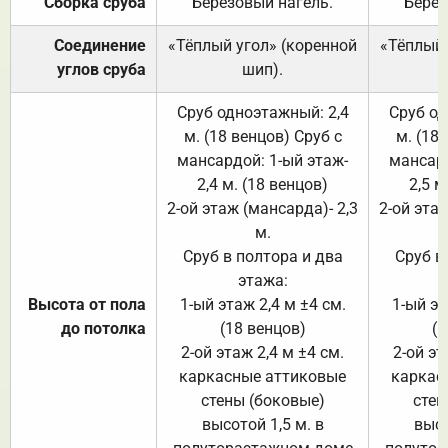
Сборка сруба
Берёзовый нагель.
Берёз
Соединение
«Тёплый угол» (коренной
«Тёплый 
углов сруба
шип).
Сруб одноэтажный: 2,4
Сруб од
м. (18 венцов) Сруб с
м. (18
мансардой: 1-ый этаж-
мансард
2,4 м. (18 венцов)
2,5 м
2-ой этаж (мансарда)- 2,3
2-ой этаж
м.
Сруб в полтора и два
Сруб в
этажа:
Высота от пола
1-ый этаж 2,4 м ±4 см.
1-ый эт
до потолка
(18 венцов)
(1
2-ой этаж 2,4 м ±4 см.
2-ой эт
каркасные аттиковые
каркас
стены (боковые)
стен
высотой 1,5 м. в
высо