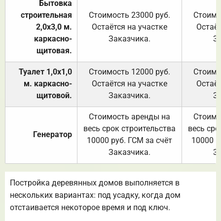
Бытовка
строительная
Стоимость 23000 руб.
Стоимо
2,0х3,0 м.
Остаётся на участке
Остаёт
каркасно-
Заказчика.
З
щитовая.
Туалет 1,0х1,0
Стоимость 12000 руб.
Стоимо
м. каркасно-
Остаётся на участке
Остаёт
щитовой.
Заказчика.
З
Стоимость аренды на
Стоимо
весь срок строительства
весь сро
Генератор
10000 руб. ГСМ за счёт
10000 р
Заказчика.
З
Постройка деревянных домов выполняется в
нескольких вариантах: под усадку, когда дом
отстаивается некоторое время и под ключ.