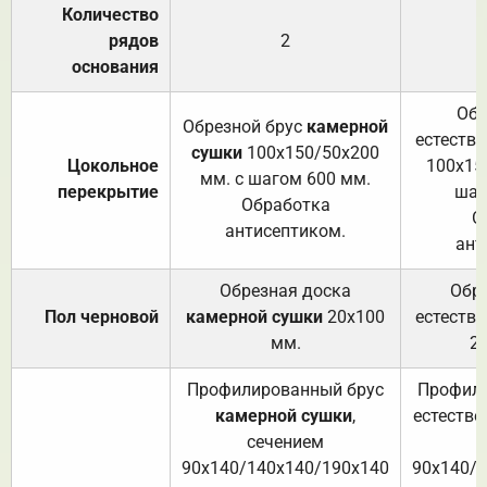
Количество
рядов
2
основания
Обр
Обрезной брус
камерной
естеств
сушки
100х150/50х200
Цокольное
100х15
мм. с шагом 600 мм.
перекрытие
шаг
Обработка
О
антисептиком.
ант
Обрезная доска
Обр
Пол черновой
камерной сушки
20х100
естеств
мм.
2
Профилированный брус
Профили
камерной сушки
,
естестве
сечением
с
90х140/140х140/190х140
90х140/