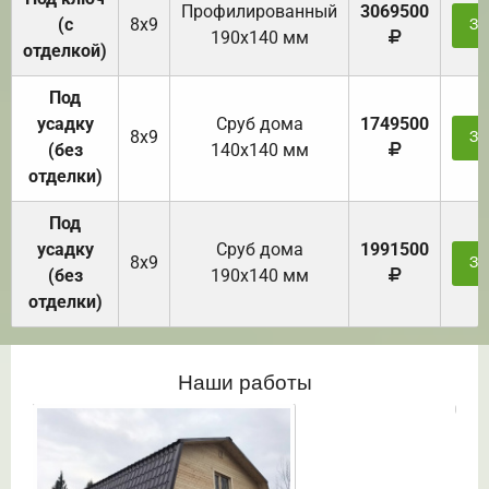
Профилированный
3069500
(с
8х9
За
190х140 мм
отделкой)
Под
усадку
Cруб дома
1749500
8х9
За
(без
140х140 мм
отделки)
Под
усадку
Cруб дома
1991500
8х9
За
(без
190х140 мм
отделки)
Наши работы