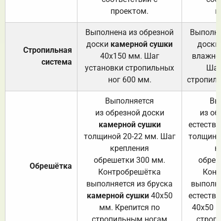
проектом.
п
Выполнена из обрезной
Выполне
доски
камерной сушки
доски
Стропильная
40х150 мм. Шаг
влажно
система
установки стропильных
Шаг
ног 600 мм.
стропиль
Выполняется
Вы
из обрезной доски
из об
камерной сушки
естеств
толщиной 20-22 мм. Шаг
толщино
крепления
к
обрешетки 300 мм.
обреш
Обрешётка
Контробрешётка
Конт
выполняется из бруска
выполня
камерной сушки
40х50
естеств
мм. Крепится по
40х50 м
стропильным ногам
строп