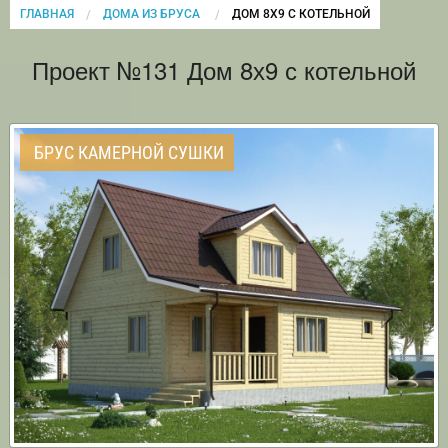
ГЛАВНАЯ
ДОМА ИЗ БРУСА
CURRENT:
ДОМ 8Х9 С КОТЕЛЬНОЙ
Проект №131 Дом 8х9 с котельной
БРУС КАМЕРНОЙ СУШКИ