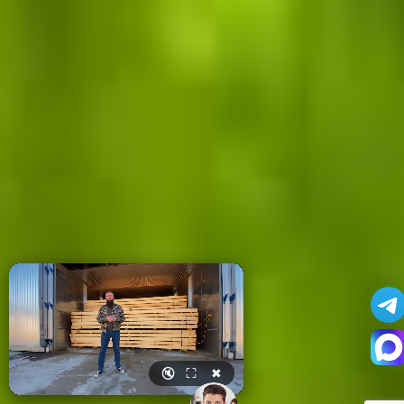
🔇
⛶
✖