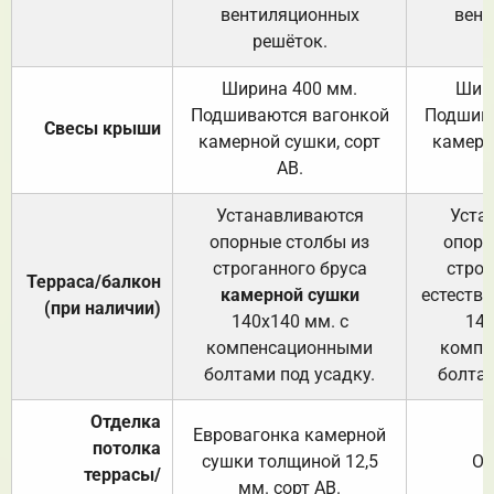
вентиляционных
вент
решёток.
Ширина 400 мм.
Шир
Подшиваются вагонкой
Подшива
Свесы крыши
камерной сушки, сорт
камерн
АВ.
Устанавливаются
Уста
опорные столбы из
опорн
строганного бруса
строг
Терраса/балкон
камерной сушки
естеств
(при наличии)
140х140 мм. с
140
компенсационными
компе
болтами под усадку.
болтам
Отделка
Евровагонка камерной
потолка
сушки толщиной 12,5
От
террасы/
мм. сорт АВ.