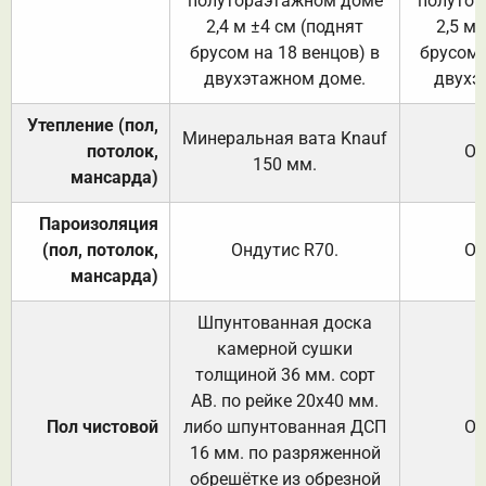
полутораэтажном доме
полутор
2,4 м ±4 см (поднят
2,5 м 
брусом на 18 венцов) в
брусом 
двухэтажном доме.
двухэ
Утепление (пол,
Минеральная вата
Knauf
потолок,
От
150
мм.
мансарда)
Пароизоляция
(пол, потолок,
Ондутис
R70
.
От
мансарда)
Шпунтованная доска
камерной сушки
толщиной 36 мм. сорт
АВ. по рейке 20х40 мм.
Пол чистовой
либо шпунтованная ДСП
От
16 мм. по разряженной
обрешётке из обрезной