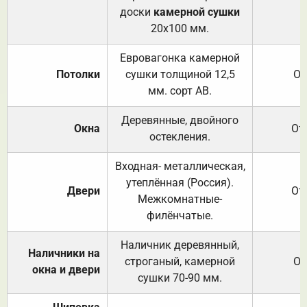
доски
камерной сушки
20х100 мм.
Евровагонка камерной
Потолки
сушки толщиной 12,5
От
мм. сорт АВ.
Деревянные, двойного
Окна
От
остекления.
Входная- металлическая,
утеплённая (Россия).
Двери
От
Межкомнатные-
филёнчатые.
Наличник деревянный,
Наличники на
строганый, камерной
От
окна и двери
сушки 70-90 мм.