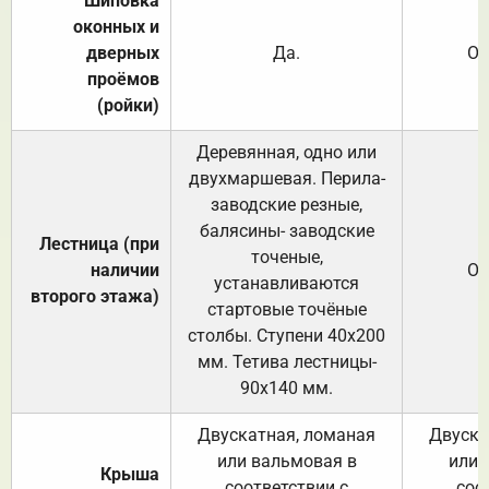
Шиповка
оконных и
дверных
Да.
От
проёмов
(ройки)
Деревянная, одно или
двухмаршевая. Перила-
заводские резные,
балясины- заводские
Лестница (при
точеные,
наличии
От
устанавливаются
второго этажа)
стартовые точёные
столбы. Ступени 40х200
мм. Тетива лестницы-
90х140 мм.
Двускатная, ломаная
Двуска
или вальмовая в
или 
Крыша
соответствии с
соо