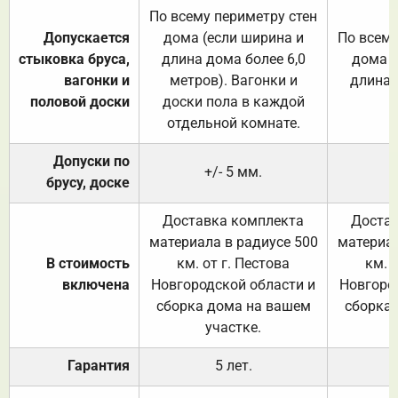
По всему периметру стен
Допускается
дома (если ширина и
По всему
стыковка бруса,
длина дома более 6,0
дома (
вагонки и
метров). Вагонки и
длина 
половой доски
доски пола в каждой
отдельной комнате.
Допуски по
+/- 5 мм.
брусу, доске
Доставка комплекта
Достав
материала в радиусе 500
материал
В стоимость
км. от г. Пестова
км. 
включена
Новгородской области и
Новгоро
сборка дома на вашем
сборка
участке.
Гарантия
5 лет.