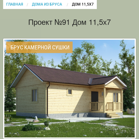
ГЛАВНАЯ
ДОМА ИЗ БРУСА
CURRENT:
ДОМ 11,5Х7
Проект №91 Дом 11,5х7
БРУС КАМЕРНОЙ СУШКИ