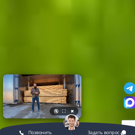
🔇
⛶
✖
Позвонить
Задать вопрос