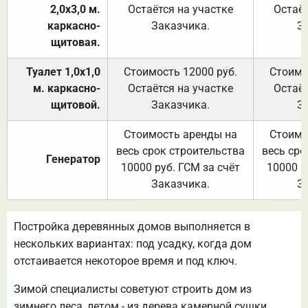
2,0х3,0 м.
Остаётся на участке
Остаёт
каркасно-
Заказчика.
З
щитовая.
Туалет 1,0х1,0
Стоимость 12000 руб.
Стоимо
м. каркасно-
Остаётся на участке
Остаёт
щитовой.
Заказчика.
З
Стоимость аренды на
Стоимо
весь срок строительства
весь сро
Генератор
10000 руб. ГСМ за счёт
10000 р
Заказчика.
З
Постройка деревянных домов выполняется в
нескольких вариантах: под усадку, когда дом
отстаивается некоторое время и под ключ.
Зимой специалисты советуют строить дом из
зимнего леса, летом - из дерева камерной сушки.