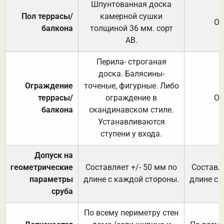
Шпунтованная доска
Пол террасы/
камерной сушки
От
балкона
толщиной 36 мм. сорт
АВ.
Перила- строганая
доска. Балясины-
Ограждение
точеные, фигурные. Либо
террасы/
ограждение в
От
балкона
скандинавском стиле.
Устанавливаются
ступени у входа.
Допуск на
геометрические
Составляет +/- 50 мм по
Составля
параметры
длине с каждой стороны.
длине с 
сруба
По всему периметру стен