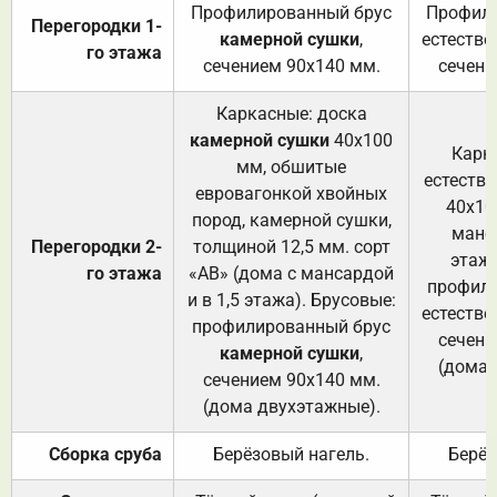
Профилированный брус
Профили
Перегородки 1-
камерной сушки
,
естестве
го этажа
сечением 90х140 мм.
сечени
Каркасные: доска
камерной сушки
40х100
Карк
мм, обшитые
естеств
евровагонкой хвойных
40х10
пород, камерной сушки,
манса
Перегородки 2-
толщиной 12,5 мм. сорт
этажа
го этажа
«АВ» (дома с мансардой
профили
и в 1,5 этажа). Брусовые:
естестве
профилированный брус
сечени
камерной сушки
,
(дома 
сечением 90х140 мм.
(дома двухэтажные).
Сборка сруба
Берёзовый нагель.
Берёз