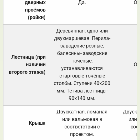
дверных
Да.
От
проёмов
(ройки)
Деревянная, одно или
двухмаршевая. Перила-
заводские резные,
балясины- заводские
Лестница (при
точеные,
наличии
От
устанавливаются
второго этажа)
стартовые точёные
столбы. Ступени 40х200
мм. Тетива лестницы-
90х140 мм.
Двускатная, ломаная
Двуска
или вальмовая в
или 
Крыша
соответствии с
соо
проектом.
п