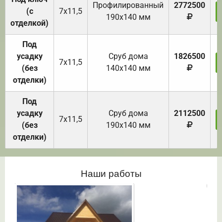
Профилированный
2772500
(с
7х11,5
190х140 мм
отделкой)
Под
усадку
Cруб дома
1826500
7х11,5
(без
140х140 мм
отделки)
Под
усадку
Cруб дома
2112500
7х11,5
(без
190х140 мм
отделки)
Наши работы