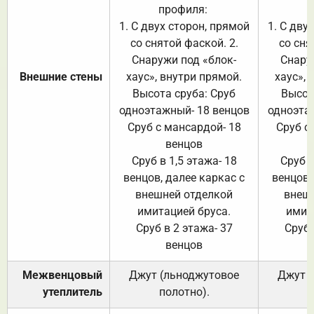
профиля:
п
1. С двух сторон, прямой
1. С дву
со снятой фаской. 2.
со сня
Снаружи под «блок-
Снару
Внешние стены
хаус», внутри прямой.
хаус», 
Высота сруба: Сруб
Высот
одноэтажный- 18 венцов
одноэта
Сруб с мансардой- 18
Сруб с
венцов
Сруб в 1,5 этажа- 18
Сруб в
венцов, далее каркас с
венцов,
внешней отделкой
внеш
имитацией бруса.
имит
Сруб в 2 этажа- 37
Сруб 
венцов
Межвенцовый
Джут (льноджутовое
Джут 
утеплитель
полотно).
п