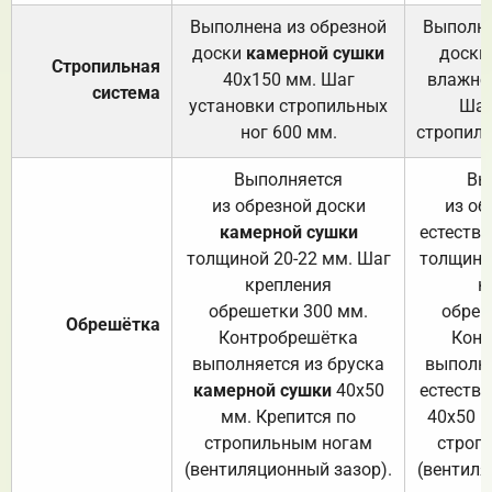
Выполнена из обрезной
Выполне
доски
камерной сушки
доски
Стропильная
40х150 мм. Шаг
влажно
система
установки стропильных
Шаг
ног 600 мм.
стропиль
Выполняется
Вы
из обрезной доски
из об
камерной сушки
естеств
толщиной 20-22 мм. Шаг
толщино
крепления
к
обрешетки 300 мм.
обреш
Обрешётка
Контробрешётка
Конт
выполняется из бруска
выполня
камерной сушки
40х50
естеств
мм. Крепится по
40х50 м
стропильным ногам
строп
(вентиляционный зазор).
(вентиля