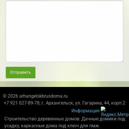
Отправить
© 2026 arhangelskbrusdoma.ru
+7 921 027-89-78; г. Архангельск, ул. Гагарина, 44, корп.2
Информация
Строительство деревянных домов: Дачные домики под
усадку, каркасные дома под ключ для пмж.