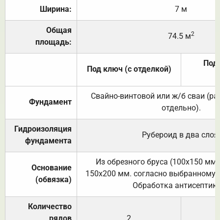
Ширина:
7 м
Общая
2
74.5 м
площадь:
Под 
Под ключ (с отделкой)
Свайно-винтовой или ж/б сваи (р
Фундамент
отдельно).
Гидроизоляция
Рубероид в два слоя
фундамента
Из обрезного бруса (100х150 мм.
Основание
150х200 мм. согласно выбранному с
(обвязка)
Обработка антисептик
Количество
рядов
2