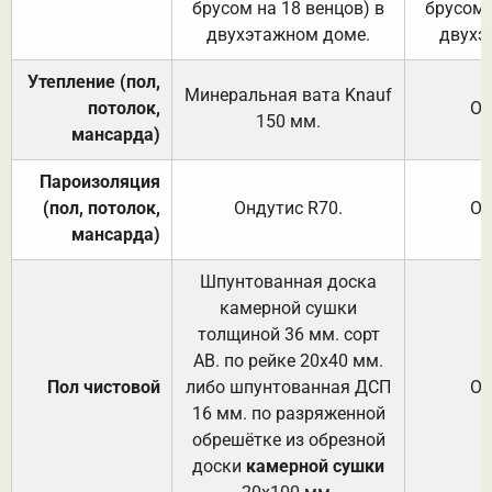
брусом на 18 венцов) в
брусом 
двухэтажном доме.
двухэ
Утепление (пол,
Минеральная вата
Knauf
потолок,
От
150
мм.
мансарда)
Пароизоляция
(пол, потолок,
Ондутис
R70
.
От
мансарда)
Шпунтованная доска
камерной сушки
толщиной 36 мм. сорт
АВ. по рейке 20х40 мм.
Пол чистовой
либо шпунтованная ДСП
От
16 мм. по разряженной
обрешётке из обрезной
доски
камерной сушки