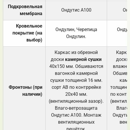
Подкровельная
Ондутис А100
Он
мембрана
Кровельное
Ондулин, Черепица
Ондул
покрытие (на
Ондулин.
выбор)
Каркас из обрезной
Карка
доски
камерной сушки
доски
40х150 мм. Обшиваются
влажно
вагонкой камерной
Обшива
сушки толщиной 16 мм.
каме
Фронтоны (при
сорт АВ по контррейке
толщиной
наличии)
20х40 мм.
по контр
(вентиляционный зазор).
(вентиля
Влаго-ветрозащита
Влаго
Ондутис А100. Монтаж
Ондути
вентиляционных
вент
решёток.