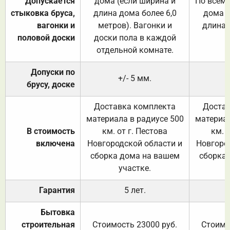
Допускается
дома (если ширина и
По всему
стыковка бруса,
длина дома более 6,0
дома (
вагонки и
метров). Вагонки и
длина 
половой доски
доски пола в каждой
отдельной комнате.
Допуски по
+/- 5 мм.
брусу, доске
Доставка комплекта
Достав
материала в радиусе 500
материал
В стоимость
км. от г. Пестова
км. 
включена
Новгородской области и
Новгоро
сборка дома на вашем
сборка
участке.
Гарантия
5 лет.
Бытовка
строительная
Стоимость 23000 руб.
Стоимо