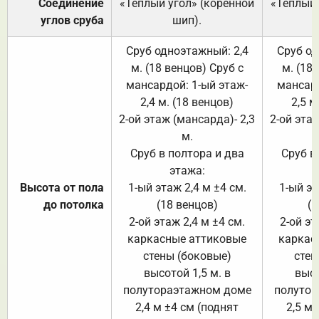
Соединение
«Тёплый угол» (коренной
«Тёплый 
углов сруба
шип).
Сруб одноэтажный: 2,4
Сруб од
м. (18 венцов) Сруб с
м. (18
мансардой: 1-ый этаж-
мансард
2,4 м. (18 венцов)
2,5 м
2-ой этаж (мансарда)- 2,3
2-ой этаж
м.
Сруб в полтора и два
Сруб в
этажа:
Высота от пола
1-ый этаж 2,4 м ±4 см.
1-ый эт
до потолка
(18 венцов)
(1
2-ой этаж 2,4 м ±4 см.
2-ой эт
каркасные аттиковые
каркас
стены (боковые)
стен
высотой 1,5 м. в
высо
полутораэтажном доме
полутор
2,4 м ±4 см (поднят
2,5 м 