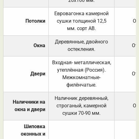
20х100 мм.
Евровагонка камерной
Потолки
сушки толщиной 12,5
От
мм. сорт АВ.
Деревянные, двойного
Окна
От
остекления.
Входная- металлическая,
утеплённая (Россия).
Двери
От
Межкомнатные-
филёнчатые.
Наличник деревянный,
Наличники на
строганый, камерной
От
окна и двери
сушки 70-90 мм.
Шиповка
оконных и