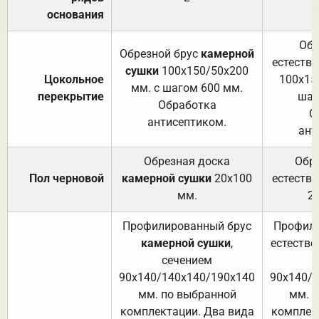
основания
Обр
Обрезной брус
камерной
естеств
сушки
100х150/50х200
Цокольное
100х15
мм. с шагом 600 мм.
перекрытие
шаг
Обработка
О
антисептиком.
ант
Обрезная доска
Обр
Пол черновой
камерной сушки
20х100
естеств
мм.
2
Профилированный брус
Профили
камерной сушки
,
естестве
сечением
с
90х140/140х140/190х140
90х140/
мм. по выбранной
мм. 
комплектации. Два вида
комплек