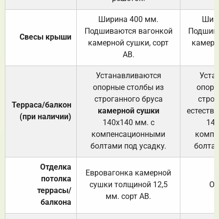
Ширина 400 мм.
Шир
Подшиваются вагонкой
Подшива
Свесы крыши
камерной сушки, сорт
камерн
АВ.
Устанавливаются
Уста
опорные столбы из
опорн
строганного бруса
строг
Терраса/балкон
камерной сушки
естеств
(при наличии)
140х140 мм. с
140
компенсационными
компе
болтами под усадку.
болтам
Отделка
Евровагонка камерной
потолка
сушки толщиной 12,5
От
террасы/
мм. сорт АВ.
балкона