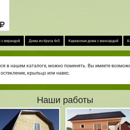
 с верандой
Дома из бруса 4х5
Каркасные дома с мансардой
К
я в нашем каталоге, можно поменять. Вы имеете возможн
 остекление, крыльцо или навес.
Наши работы