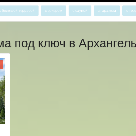
с большой террасой
с эркером
с сауной
с гаражом
с тер
ма под ключ в Архангел
Ж