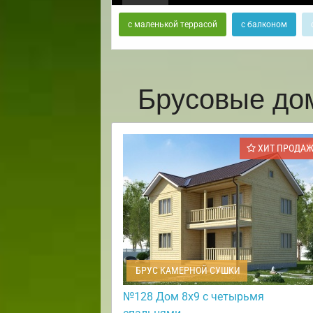
с маленькой террасой
с балконом
Брусовые до
ХИТ ПРОДА
БРУС КАМЕРНОЙ СУШКИ
№128 Дом 8х9 с четырьмя