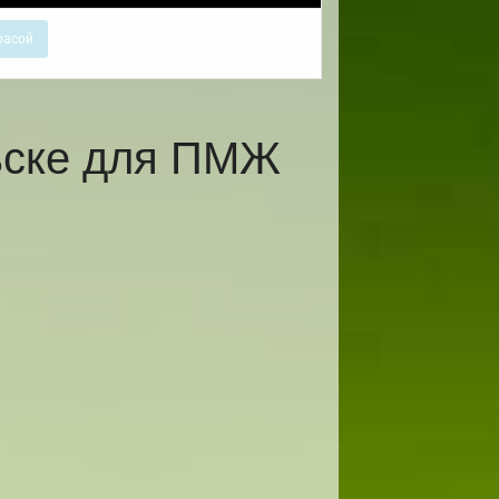
расой
ьске для ПМЖ