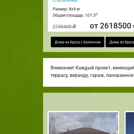
спальнями
Размер: 8х9 м
2
Общая площадь: 107.3
от 2618500
2749400
Дома из бруса с балконом
Дома из бруса
Внимание! Каждый проект, имеющийс
террасу, веранду, гараж, панорамное