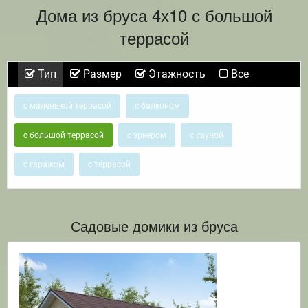
Дома из бруса 4х10 с большой
террасой
Тип
Размер
Этажность
Все
с маленькой террасой
с балконом
с большой террасой
с эркером
с сауной
с гаражом
с террасой
Садовые домики из бруса